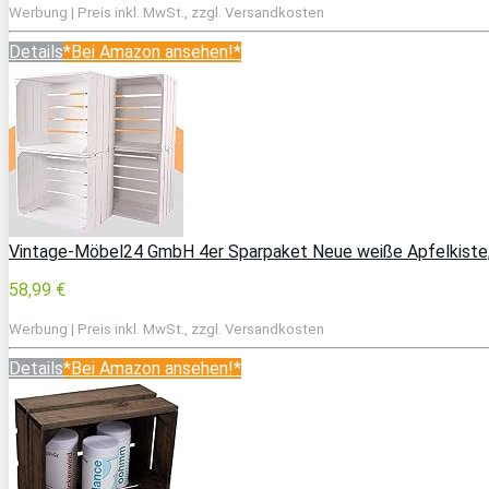
Werbung | Preis inkl. MwSt., zzgl. Versandkosten
Details
*Bei Amazon ansehen!*
Vintage-Möbel24 GmbH 4er Sparpaket Neue weiße Apfelkiste,
58,99 €
Werbung | Preis inkl. MwSt., zzgl. Versandkosten
Details
*Bei Amazon ansehen!*