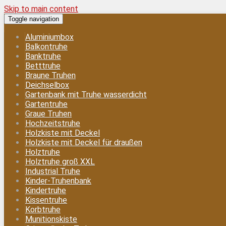
Skip to main content
Toggle navigation
Aluminiumbox
Balkontruhe
Banktruhe
Betttruhe
Braune Truhen
Deichselbox
Gartenbank mit Truhe wasserdicht
Gartentruhe
Graue Truhen
Hochzeitstruhe
Holzkiste mit Deckel
Holzkiste mit Deckel für draußen
Holztruhe
Holztruhe groß XXL
Industrial Truhe
Kinder-Truhenbank
Kindertruhe
Kissentruhe
Korbtruhe
Munitionskiste