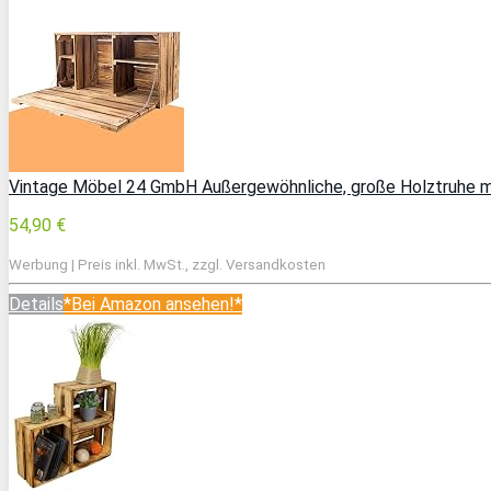
Vintage Möbel 24 GmbH Außergewöhnliche, große Holztruhe mi
54,90 €
Werbung | Preis inkl. MwSt., zzgl. Versandkosten
Details
*Bei Amazon ansehen!*