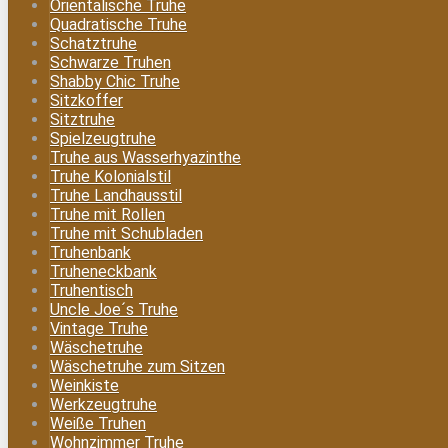
Orientalische Truhe
Quadratische Truhe
Schatztruhe
Schwarze Truhen
Shabby Chic Truhe
Sitzkoffer
Sitztruhe
Spielzeugtruhe
Truhe aus Wasserhyazinthe
Truhe Kolonialstil
Truhe Landhausstil
Truhe mit Rollen
Truhe mit Schubladen
Truhenbank
Truheneckbank
Truhentisch
Uncle Joe´s Truhe
Vintage Truhe
Wäschetruhe
Wäschetruhe zum Sitzen
Weinkiste
Werkzeugtruhe
Weiße Truhen
Wohnzimmer Truhe