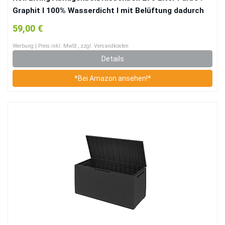
Graphit l 100% Wasserdicht l mit Belüftung dadurch
kein übler Geruch/Schimmel l Moderne Holzoptik l
59,00 €
Deckel belastbar bis 250 KG (2 Personen)
Werbung | Preis inkl. MwSt., zzgl. Versandkosten
Details
*Bei Amazon ansehen!*