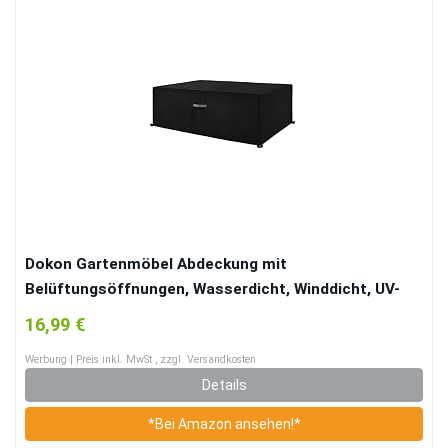
Dokon Gartenmöbel Abdeckung mit
Belüftungsöffnungen, Wasserdicht, Winddicht, UV-
Beständiges, Schwerlast 600D Oxford Gewebe
16,99 €
Schutzhülle für Gartentisch Sitzgruppe, Rechteckig
Werbung | Preis inkl. MwSt., zzgl. Versandkosten
(125x63x74cm) – Schwarz
Details
*Bei Amazon ansehen!*