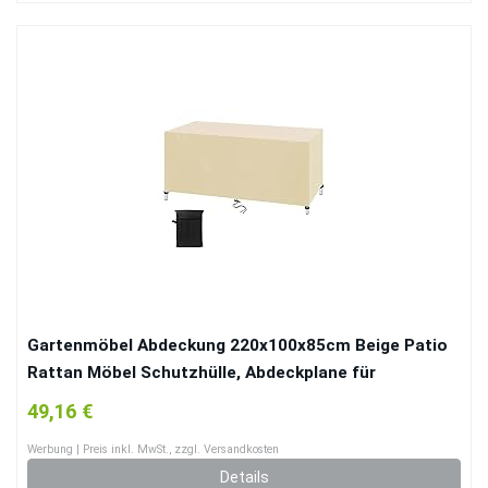
Gartenmöbel Abdeckung 220x100x85cm Beige Patio
Rattan Möbel Schutzhülle, Abdeckplane für
Gartenmöbel Outdoor Wasserdicht, 420D Oxford
49,16 €
Gewebe Abdeckhaube Gartentisch für Stühle
Werbung | Preis inkl. MwSt., zzgl. Versandkosten
Möbelsets und Sofa
Details