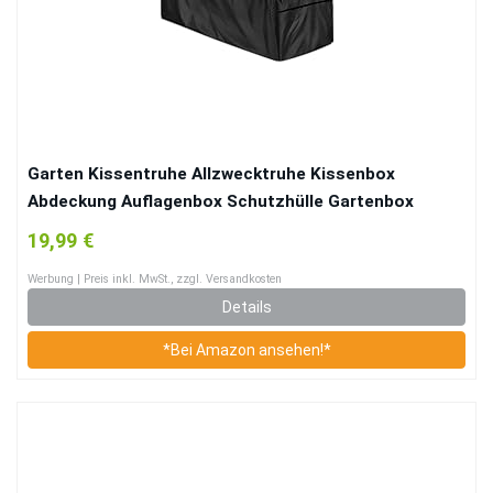
Garten Kissentruhe Allzwecktruhe Kissenbox
Abdeckung Auflagenbox Schutzhülle Gartenbox
Abdeckplane Gartentruhe Schutzplane Abdeckhaube
19,99 €
100 Wasserdicht UV- Sowie Witterungsbeständig,
Werbung | Preis inkl. MwSt., zzgl. Versandkosten
123X62X55cm
Details
*Bei Amazon ansehen!*