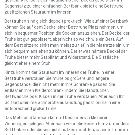
gestellt wird. Bei vielen Modellen ist der Deckel gepolstert. Im
Gegensatz zu einer einfachen Bettbank bietet eine Betttruhe
zusätzlichen Stauraum im Inneren.
Betttruhen sind gleich doppelt praktisch. Wie auf einer Bettbank
können Sie auf dem Deckel einer Betttruhe Platz nehmen, um
sich in bequemer Position die Socken anzuziehen. Der Deckel der
Truhe ist gut gepolstert, aber nicht so weich wie ein Bett. Auf
dem Bett sitzend sinkt man meist zu tief in die Matratze ein, um
sich bequem anziehen zu können. Der etwas härtere Deckel der
Truhe bietet mehr Stabilität und Widerstand. Die Sitzfläche
gleicht eher einem Stuhl.
Hinzu kommt der Stauraum im Inneren der Truhe. In einer
Betttruhe verstauen Sie mühelos größere und längere
Gegenstände, die nicht mehr in Ihre Schränke passen. Sie
entlasten Ihren Kleiderschrank, indem Sie Handtücher,
Bettwäsche oder Kissen in der Truhe verstauen. Aber auch Ihr
Golfset oder Ihre Schnorchelausrüstung passt prima in eine
entsprechend große Truhe.
Das Mehr an Stauraum kommt besonders in kleineren
Wohnungen gelegen. Aber auch wenn Sie keinen Platz unter dem
Bett haben oder diesen nicht nutzen möchten, ist eine Truhe im