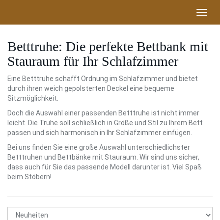
Skip
Toggl
to
navig
main
content
Betttruhe: Die perfekte Bettbank mit
Stauraum für Ihr Schlafzimmer
Eine Betttruhe schafft Ordnung im Schlafzimmer und bietet
durch ihren weich gepolsterten Deckel eine bequeme
Sitzmöglichkeit.
Doch die Auswahl einer passenden Betttruhe ist nicht immer
leicht. Die Truhe soll schließlich in Größe und Stil zu Ihrem Bett
passen und sich harmonisch in Ihr Schlafzimmer einfügen.
Bei uns finden Sie eine große Auswahl unterschiedlichster
Betttruhen und Bettbänke mit Stauraum. Wir sind uns sicher,
dass auch für Sie das passende Modell darunter ist. Viel Spaß
beim Stöbern!