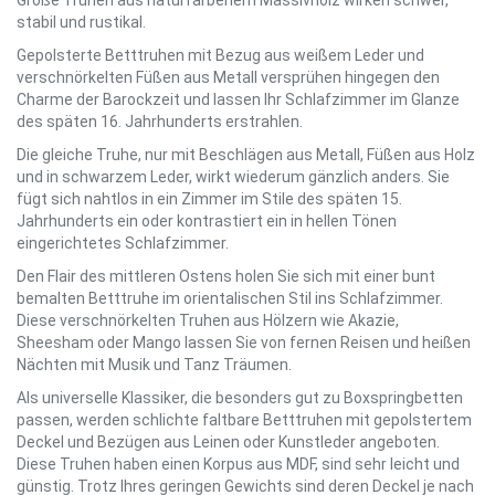
Große Truhen aus naturfarbenem Massivholz wirken schwer,
stabil und rustikal.
Gepolsterte Betttruhen mit Bezug aus weißem Leder und
verschnörkelten Füßen aus Metall versprühen hingegen den
Charme der Barockzeit und lassen Ihr Schlafzimmer im Glanze
des späten 16. Jahrhunderts erstrahlen.
Die gleiche Truhe, nur mit Beschlägen aus Metall, Füßen aus Holz
und in schwarzem Leder, wirkt wiederum gänzlich anders. Sie
fügt sich nahtlos in ein Zimmer im Stile des späten 15.
Jahrhunderts ein oder kontrastiert ein in hellen Tönen
eingerichtetes Schlafzimmer.
Den Flair des mittleren Ostens holen Sie sich mit einer bunt
bemalten Betttruhe im orientalischen Stil ins Schlafzimmer.
Diese verschnörkelten Truhen aus Hölzern wie Akazie,
Sheesham oder Mango lassen Sie von fernen Reisen und heißen
Nächten mit Musik und Tanz Träumen.
Als universelle Klassiker, die besonders gut zu Boxspringbetten
passen, werden schlichte faltbare Betttruhen mit gepolstertem
Deckel und Bezügen aus Leinen oder Kunstleder angeboten.
Diese Truhen haben einen Korpus aus MDF, sind sehr leicht und
günstig. Trotz Ihres geringen Gewichts sind deren Deckel je nach