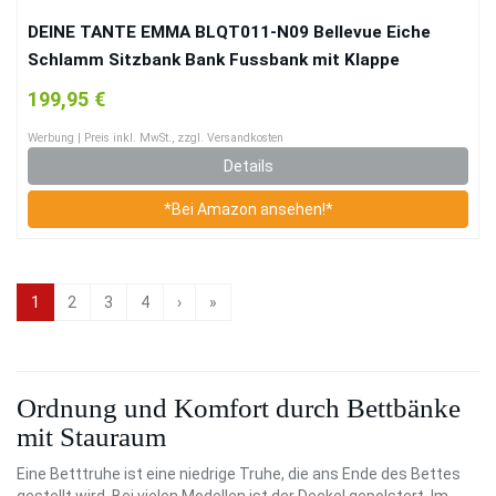
DEINE TANTE EMMA BLQT011-N09 Bellevue Eiche
Schlamm Sitzbank Bank Fussbank mit Klappe
Stauraum Fussteil für Bett Bellevue
199,95 €
Werbung | Preis inkl. MwSt., zzgl. Versandkosten
Details
*Bei Amazon ansehen!*
1
2
3
4
›
»
Ordnung und Komfort durch Bettbänke
mit Stauraum
Eine Betttruhe ist eine niedrige Truhe, die ans Ende des Bettes