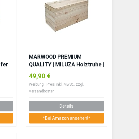
MARWOOD PREMIUM
efer
QUALITY | MILUZA Holztruhe |
Bettzeugkiste |
49,90 €
Spielzeugkiste |
Werbung | Preis inkl. MwSt., zzgl.
,
Geschenkkiste | Kiefernholz |
Versandkosten
Beschädigungsfrei |
Interessantes Design | Ohne
Details
Montage, Natürlich, 73 x 35 x
35,5 x cm
*Bei Amazon ansehen!*