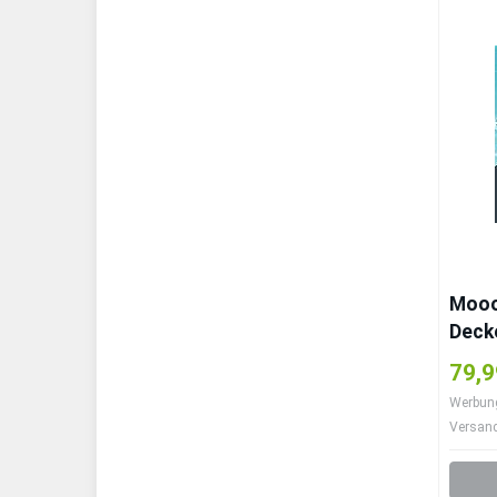
Mooo
Decke
85,5x
79,9
Spiel
Werbung 
‚Scha
Versan
zum 