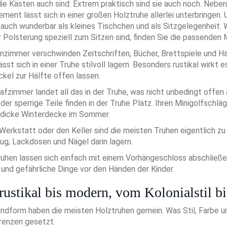
ie Kästen auch sind: Extrem praktisch sind sie auch noch. Neben
ment lässt sich in einer großen Holztruhe allerlei unterbringen. 
auch wunderbar als kleines Tischchen und als Sitzgelegenheit. 
 Polsterung speziell zum Sitzen sind, finden Sie die passenden 
zimmer verschwinden Zeitschriften, Bücher, Brettspiele und Häk
ässt sich in einer Truhe stilvoll lagern. Besonders rustikal wirkt 
kel zur Hälfte offen lassen.
afzimmer landet all das in der Truhe, was nicht unbedingt off
der sperrige Teile finden in der Truhe Platz. Ihren Minigolfschlä
 dicke Winterdecke im Sommer.
 Werkstatt oder den Keller sind die meisten Truhen eigentlich zu 
g, Lackdosen und Nägel darin lagern.
ruhen lassen sich einfach mit einem Vorhängeschloss abschließen
 und gefährliche Dinge vor den Händen der Kinder.
rustikal bis modern, vom Kolonialstil 
undform haben die meisten Holztruhen gemein. Was Stil, Farbe u
renzen gesetzt.