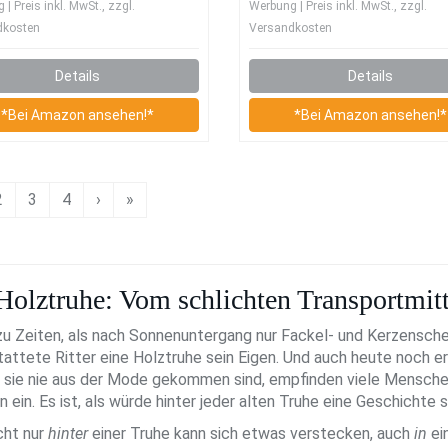
| Preis inkl. MwSt., zzgl.
Werbung | Preis inkl. MwSt., zzgl.
Stauraum und Deckel
dkosten
Versandkosten
Holzkiste Beistelltisch
Landhaus Wohnzimmert
Details
Details
Holztisch nussbaum
*Bei Amazon ansehen!*
*Bei Amazon ansehen!*
2
3
4
›
»
Holztruhe: Vom schlichten Transportmit
u Zeiten, als nach Sonnenuntergang nur Fackel- und Kerzenschei
attete Ritter eine Holztruhe sein Eigen. Und auch heute noch e
sie nie aus der Mode gekommen sind, empfinden viele Mensche
 ein. Es ist, als würde hinter jeder alten Truhe eine Geschichte 
cht nur
hinter
einer Truhe kann sich etwas verstecken, auch
in
ei