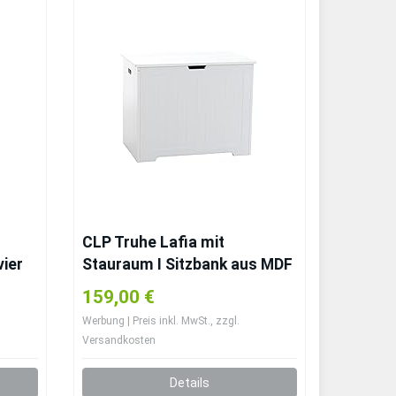
CLP Truhe Lafia mit
ier
Stauraum I Sitzbank aus MDF
I Zeitlos Truhenbank,
159,00 €
h
Farbe:weiß
Werbung | Preis inkl. MwSt., zzgl.
Versandkosten
Details