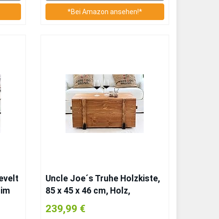
*Bei Amazon ansehen!*
evelt
Uncle Joe´s Truhe Holzkiste,
 im
85 x 45 x 46 cm, Holz,
le
Hellbraun, Vintage, Shabby
239,99 €
n mit
chic Couchtisch, braun,