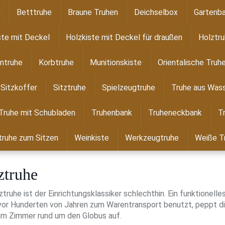
e
Betttruhe
Braune Truhen
Deichselbox
Gartenba
ste mit Deckel
Holzkiste mit Deckel für draußen
Holztr
ntruhe
Korbtruhe
Munitionskiste
Orientalische Truh
Sitzkoffer
Sitztruhe
Spielzeugtruhe
Truhe aus Wass
Truhe mit Schubladen
Truhenbank
Truheneckbank
T
ruhe zum Sitzen
Weinkiste
Werkzeugtruhe
Weiße T
ztruhe
ztruhe ist der Einrichtungsklassiker schlechthin. Ein funktionel
or Hunderten von Jahren zum Warentransport benutzt, peppt die
m Zimmer rund um den Globus auf.