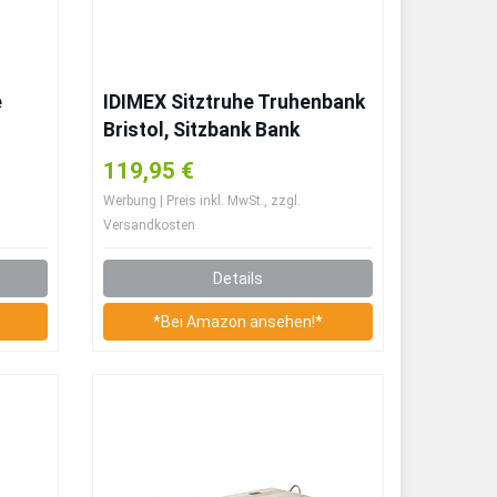
e
IDIMEX Sitztruhe Truhenbank
Bristol, Sitzbank Bank
Holzbank Truhe im
119,95 €
t
Landhausstil mit
Werbung | Preis inkl. MwSt., zzgl.
Holz,
Klemmschutz, Kiefer massiv,
Versandkosten
T)
weiß lackiert
Details
*Bei Amazon ansehen!*