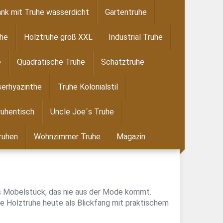
nk mit Truhe wasserdicht
Gartentruhe
uhe
Holztruhe groß XXL
Industrial Truhe
e
Quadratische Truhe
Schatztruhe
erhyazinthe
Truhe Kolonialstil
ruhentisch
Uncle Joe´s Truhe
ruhen
Wohnzimmer Truhe
Magazin
les Möbelstück, das nie aus der Mode kommt.
 Holztruhe heute als Blickfang mit praktischem