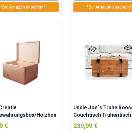
*Bei Amazon ansehen!*
*Bei Amazon ansehen!*
Creativ
Uncle Joe´s Truhe Roos
ewahrungsbox/Holzbox
Couchtisch Truhentisch
eckel ohne Grifflöcher
Vintage Shabby chic Sty
9 €
239,99 €
, Gr. 3
aus Massiv-Holz in brau