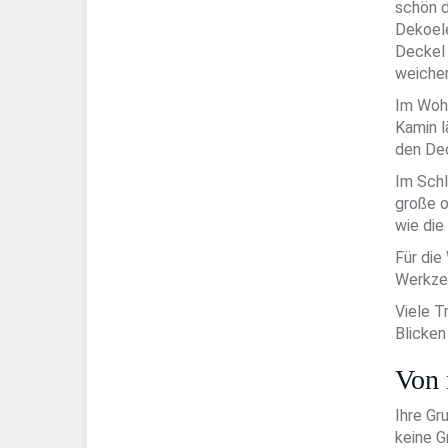
schön d
Dekoele
Deckel 
weicher
Im Wohn
Kamin l
den Dec
Im Schl
große o
wie die
Für die
Werkzeu
Viele T
Blicken
Von 
Ihre Gr
keine G