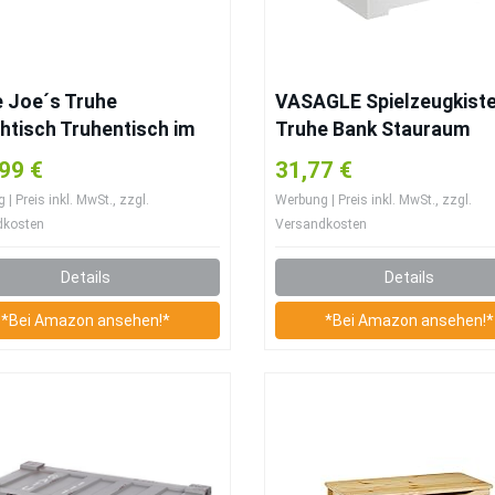
e Joe´s Truhe
VASAGLE Spielzeugkist
htisch Truhentisch im
Truhe Bank Stauraum
ge Shabby chic Style
Sitztruhe Sitzbank
99 €
31,77 €
assiv-Holz in Weiss mit
Aufbewahrungstruhe mi
| Preis inkl. MwSt., zzgl.
Werbung | Preis inkl. MwSt., zzgl.
raum und Deckel
großer Kapazität weiß , 
dkosten
Versandkosten
iste Beistelltisch
76 x 48 x 40 cm (B x H x 
haus Wohnzimmertisch
LHS11WT
Details
Details
isch weiß
*Bei Amazon ansehen!*
*Bei Amazon ansehen!*