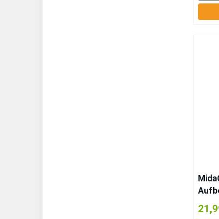
Mida
Aufb
mit D
21,9
Kiefer