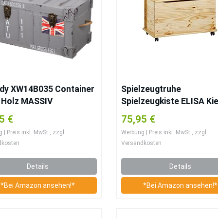
ndy XW14B035 Container
Spielzeugtruhe
 Holz MASSIV
Spielzeugkiste ELISA Ki
ereTruhe, Holztruhe,
massiv, integrierter
5 €
75,95 €
tzkiste
Klemmschutz, 4
| Preis inkl. MwSt., zzgl.
Werbung | Preis inkl. MwSt., zzgl.
Sicherheitsdoppelrollen
dkosten
Versandkosten
73x40x45cm
Details
Details
*Bei Amazon ansehen!*
*Bei Amazon ansehen!*