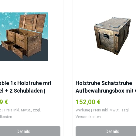
ble 1x Holztruhe mit
Holztruhe Schatztruhe
l + 2 Schubladen |
Aufbewahrungsbox mit v
42x43,5 cm | stabile
Räder. Holzkiste Truhe
9 €
152,00 €
zeugtruhe Holz als
Couchtisch Beistelltisc
| Preis inkl. MwSt., zzgl.
Werbung | Preis inkl. MwSt., zzgl.
tzkiste‘ mit viel Platz |
Vintage Shabby chic
dkosten
Versandkosten
sitzen
klappbarem Deckel und
Stauraum. Holzmobel
Details
Details