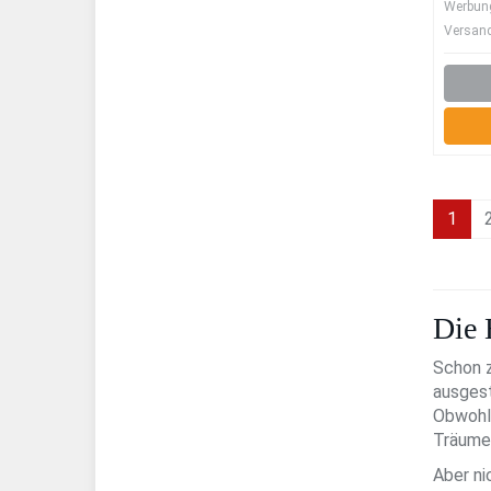
Werbung 
Versan
1
Die 
Schon z
ausgest
Obwohl 
Träumen
Aber ni