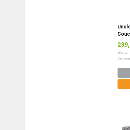
Uncl
Couc
Vinta
239,
aus M
Werbung 
Stau
Versan
Holzk
Land
Holzt