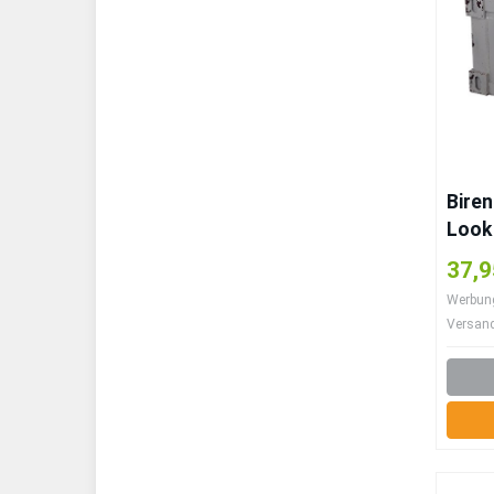
Bire
Look
schw
37,9
Scha
Werbung 
Versan