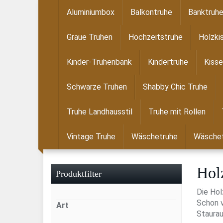
Skip
Aluminiumbox
Balkontruhe
Banktruh
to
main
Graue Truhen
Hochzeitstruhe
Holzki
content
Kinder-Truhenbank
Kindertruhe
Kisse
Schwarze Truhen
Shabby Chic Truhe
Truhe Landhausstil
Truhe mit Rollen
Vintage Truhe
Wäschetruhe
Wäschet
Hol
Produktfilter
Die Hol
Schon v
Art
Staurau