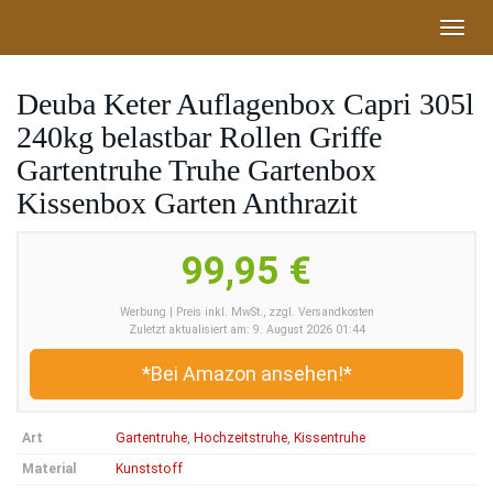
Skip
Toggl
to
navig
main
content
Deuba Keter Auflagenbox Capri 305l
240kg belastbar Rollen Griffe
Gartentruhe Truhe Gartenbox
Kissenbox Garten Anthrazit
99,95 €
Werbung | Preis inkl. MwSt., zzgl. Versandkosten
Zuletzt aktualisiert am: 9. August 2026 01:44
*Bei Amazon ansehen!*
Art
Gartentruhe
,
Hochzeitstruhe
,
Kissentruhe
Material
Kunststoff