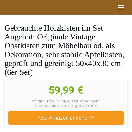
Skip
Toggl
to
navig
main
content
Gebrauchte Holzkisten im Set
Angebot: Originale Vintage
Obstkisten zum Möbelbau od. als
Dekoration, sehr stabile Apfelkisten,
geprüft und gereinigt 50x40x30 cm
(6er Set)
59,99 €
Werbung | Preis inkl. MwSt., zzgl. Versandkosten
Zuletzt aktualisiert am: 9. August 2026 08:27
*Bei Amazon ansehen!*