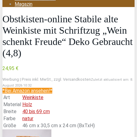
Magazin
Obstkisten-online Stabile alte
Weinkiste mit Schriftzug „Wein
schenkt Freude“ Deko Gebraucht
(4,8)
24,95 €
Werbung | Preis inkl. MwSt., zzgl. Versandkosten
Zuletzt aktualisiert am: 8.
August 2026 10:32
*Bei Amazon ansehen!*
Art
Weinkiste
Material
Holz
Breite
40 bis 69 cm
Farbe
natur
Größe
46 cm x 30,5 cm x 24 cm (BxTxH)