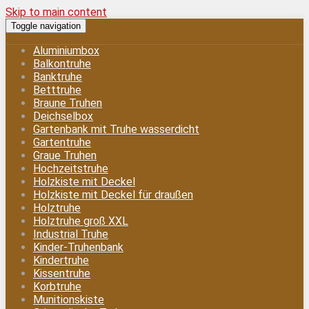
Skip to main content
Toggle navigation
Aluminiumbox
Balkontruhe
Banktruhe
Betttruhe
Braune Truhen
Deichselbox
Gartenbank mit Truhe wasserdicht
Gartentruhe
Graue Truhen
Hochzeitstruhe
Holzkiste mit Deckel
Holzkiste mit Deckel für draußen
Holztruhe
Holztruhe groß XXL
Industrial Truhe
Kinder-Truhenbank
Kindertruhe
Kissentruhe
Korbtruhe
Munitionskiste