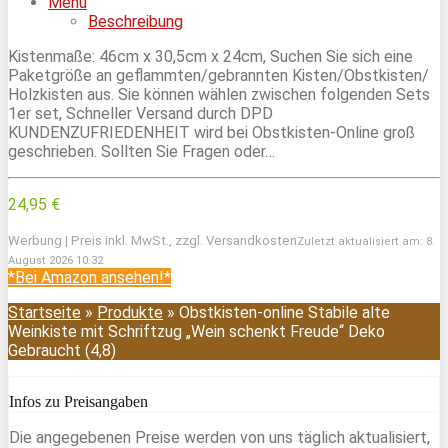
Menu
Beschreibung
Kistenmaße: 46cm x 30,5cm x 24cm, Suchen Sie sich eine
Paketgröße an geflammten/gebrannten Kisten/Obstkisten/
Holzkisten aus. Sie können wählen zwischen folgenden Sets
1er set, Schneller Versand durch DPD
KUNDENZUFRIEDENHEIT wird bei Obstkisten-Online groß
geschrieben. Sollten Sie Fragen oder…
24,95 €
Werbung | Preis inkl. MwSt., zzgl. Versandkosten
Zuletzt aktualisiert am: 8.
August 2026 10:32
*Bei Amazon ansehen!*
Startseite
»
Produkte
»
Obstkisten-online Stabile alte
Weinkiste mit Schriftzug „Wein schenkt Freude“ Deko
Gebraucht (4,8)
Infos zu Preisangaben
Die angegebenen Preise werden von uns täglich aktualisiert,