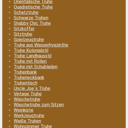
Orientalische Truhe
Quadratische Truhe
Schatztruhe
Schwarze Truhen
Shabby Chic Truhe
Sitzkoffer
Sitztruhe
Spielzeugtruhe
Truhe aus Wasserhyazinthe
Truhe Kolonialstil
Truhe Landhausstil
Truhe mit Rollen
Truhe mit Schubladen
Truhenbank
Truheneckbank
Truhentisch
Uncle Joe´s Truhe
Vintage Truhe
Wäschetruhe
Wäschetruhe zum Sitzen
Weinkiste
Werkzeugtruhe
Weiße Truhen
Wohnzimmer Truhe