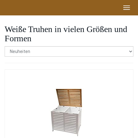
Skip
Toggl
to
navig
main
content
Weiße Truhen in vielen Größen und
Formen