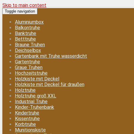
Skip to main content
Toggle navigation
Aluminiumbox
Balkontruhe
Banktruhe
Betttruhe
Braune Truhen
Deichselbox
Gartenbank mit Truhe wasserdicht
Gartentruhe
Graue Truhen
Hochzeitstruhe
Holzkiste mit Deckel
Holzkiste mit Deckel für draußen
Holztruhe
Holztruhe groß XXL
Industrial Truhe
Kinder-Truhenbank
Kindertruhe
Kissentruhe
Korbtruhe
Munitionskiste