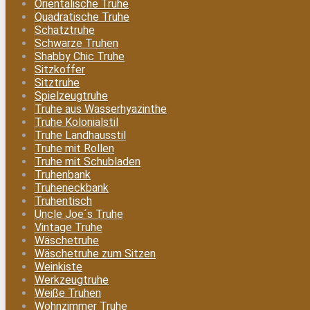
Orientalische Truhe
Quadratische Truhe
Schatztruhe
Schwarze Truhen
Shabby Chic Truhe
Sitzkoffer
Sitztruhe
Spielzeugtruhe
Truhe aus Wasserhyazinthe
Truhe Kolonialstil
Truhe Landhausstil
Truhe mit Rollen
Truhe mit Schubladen
Truhenbank
Truheneckbank
Truhentisch
Uncle Joe´s Truhe
Vintage Truhe
Wäschetruhe
Wäschetruhe zum Sitzen
Weinkiste
Werkzeugtruhe
Weiße Truhen
Wohnzimmer Truhe