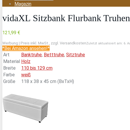
Magazin
vidaXL Sitzbank Flurbank Truhen
121,99 €
Werbung | Preis inkl. MwSt., zzgl. Versandkosten
Zuletzt aktualisiert am: 6. 
*Bei Amazon ansehen!*
Art
Banktruhe
,
Betttruhe
,
Sitztruhe
Material
Holz
Breite
110 bis 129 cm
Farbe
weiß
Größe
118 x 38 x 45 cm (BxTxH)