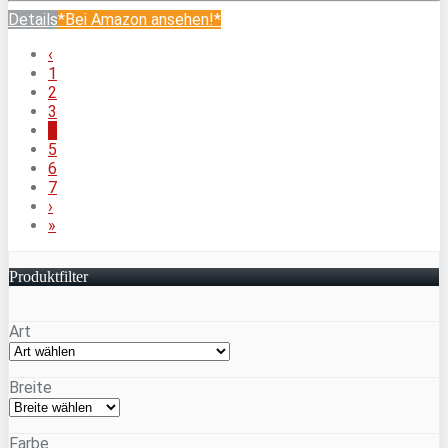
Details
*Bei Amazon ansehen!*
‹
1
2
3
4
5
6
7
›
»
Produktfilter
Art
Breite
Farbe