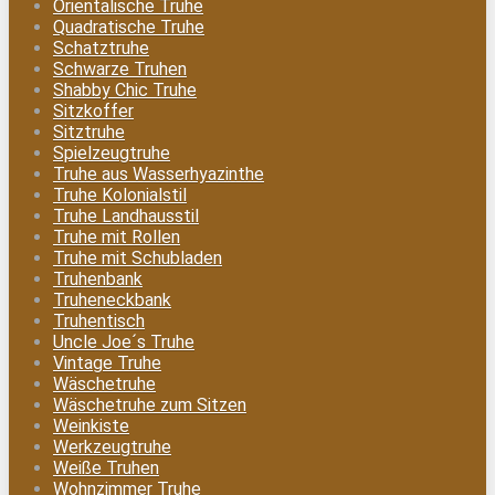
Orientalische Truhe
Quadratische Truhe
Schatztruhe
Schwarze Truhen
Shabby Chic Truhe
Sitzkoffer
Sitztruhe
Spielzeugtruhe
Truhe aus Wasserhyazinthe
Truhe Kolonialstil
Truhe Landhausstil
Truhe mit Rollen
Truhe mit Schubladen
Truhenbank
Truheneckbank
Truhentisch
Uncle Joe´s Truhe
Vintage Truhe
Wäschetruhe
Wäschetruhe zum Sitzen
Weinkiste
Werkzeugtruhe
Weiße Truhen
Wohnzimmer Truhe