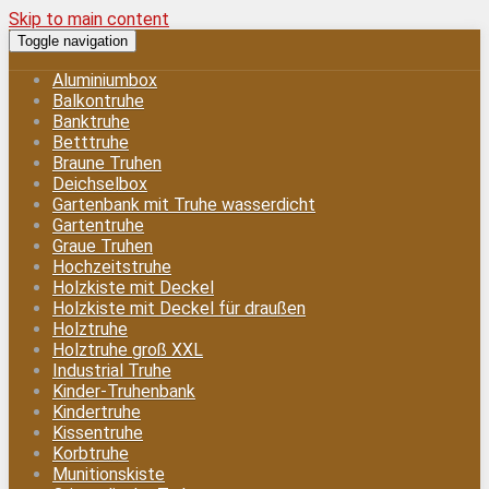
Skip to main content
Toggle navigation
Aluminiumbox
Balkontruhe
Banktruhe
Betttruhe
Braune Truhen
Deichselbox
Gartenbank mit Truhe wasserdicht
Gartentruhe
Graue Truhen
Hochzeitstruhe
Holzkiste mit Deckel
Holzkiste mit Deckel für draußen
Holztruhe
Holztruhe groß XXL
Industrial Truhe
Kinder-Truhenbank
Kindertruhe
Kissentruhe
Korbtruhe
Munitionskiste