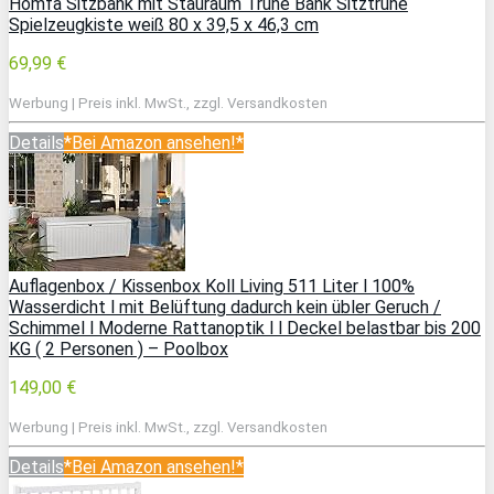
Homfa Sitzbank mit Stauraum Truhe Bank Sitztruhe
Spielzeugkiste weiß 80 x 39,5 x 46,3 cm
69,99 €
Werbung | Preis inkl. MwSt., zzgl. Versandkosten
Details
*Bei Amazon ansehen!*
Auflagenbox / Kissenbox Koll Living 511 Liter l 100%
Wasserdicht l mit Belüftung dadurch kein übler Geruch /
Schimmel l Moderne Rattanoptik l l Deckel belastbar bis 200
KG ( 2 Personen ) – Poolbox
149,00 €
Werbung | Preis inkl. MwSt., zzgl. Versandkosten
Details
*Bei Amazon ansehen!*