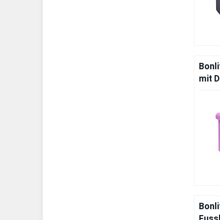
Bonli
mit 
Bonl
Fuss