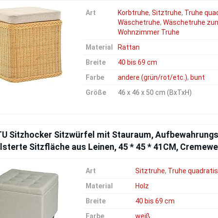
Art
Korbtruhe
,
Sitztruhe
,
Truhe qua
Wäschetruhe
,
Wäschetruhe zum
Wohnzimmer Truhe
Material
Rattan
Breite
40 bis 69 cm
Farbe
andere (grün/rot/etc.)
,
bunt
Größe
46 x 46 x 50 cm (BxTxH)
U Sitzhocker Sitzwürfel mit Stauraum, Aufbewahrungs
sterte Sitzfläche aus Leinen, 45 * 45 * 41CM, Cremew
Art
Sitztruhe
,
Truhe quadrati
Material
Holz
Breite
40 bis 69 cm
Farbe
weiß