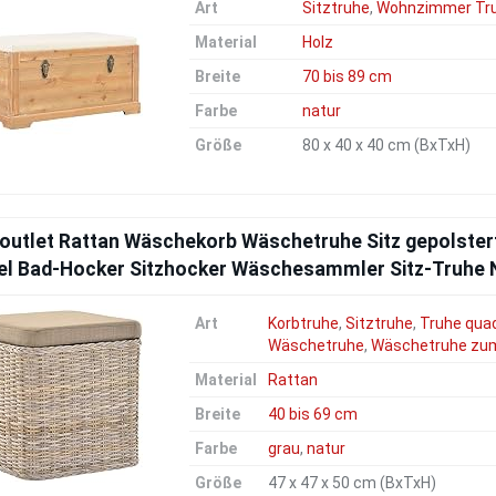
Art
Sitztruhe
,
Wohnzimmer Tr
Material
Holz
Breite
70 bis 89 cm
Farbe
natur
Größe
80 x 40 x 40 cm (BxTxH)
.outlet Rattan Wäschekorb Wäschetruhe Sitz gepolste
el Bad-Hocker Sitzhocker Wäschesammler Sitz-Truhe Na
Art
Korbtruhe
,
Sitztruhe
,
Truhe qua
Wäschetruhe
,
Wäschetruhe zum
Material
Rattan
Breite
40 bis 69 cm
Farbe
grau
,
natur
Größe
47 x 47 x 50 cm (BxTxH)