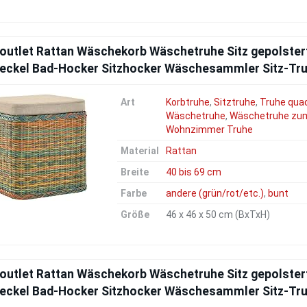
.outlet Rattan Wäschekorb Wäschetruhe Sitz gepolster
Deckel Bad-Hocker Sitzhocker Wäschesammler Sitz-Truh
Art
Korbtruhe
,
Sitztruhe
,
Truhe qua
Wäschetruhe
,
Wäschetruhe zum
Wohnzimmer Truhe
Material
Rattan
Breite
40 bis 69 cm
Farbe
andere (grün/rot/etc.)
,
bunt
Größe
46 x 46 x 50 cm (BxTxH)
.outlet Rattan Wäschekorb Wäschetruhe Sitz gepolster
Deckel Bad-Hocker Sitzhocker Wäschesammler Sitz-Truh