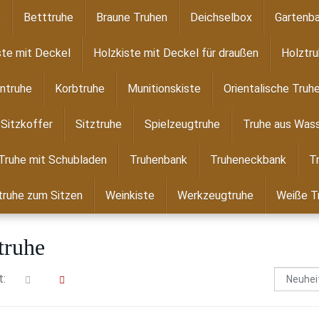
e
Betttruhe
Braune Truhen
Deichselbox
Gartenba
ste mit Deckel
Holzkiste mit Deckel für draußen
Holztr
ntruhe
Korbtruhe
Munitionskiste
Orientalische Truh
Sitzkoffer
Sitztruhe
Spielzeugtruhe
Truhe aus Wass
Truhe mit Schubladen
Truhenbank
Truheneckbank
T
ruhe zum Sitzen
Weinkiste
Werkzeugtruhe
Weiße T
truhe
t: