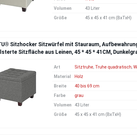
Volumen
43 Liter
Größe
45 x 45 x 41 cm (BxTxH)
U® Sitzhocker Sitzwürfel mit Stauraum, Aufbewahrun
sterte Sitzfläche aus Leinen, 45 * 45 * 41CM, Dunkelg
Art
Sitztruhe
,
Truhe quadratisch
,
W
Material
Holz
Breite
40 bis 69 cm
Farbe
grau
Volumen
43 Liter
Größe
45 x 45 x 41 cm (BxTxH)