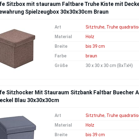
fe Sitzbox mit stauraum Faltbare Truhe Kiste mit Dec
ewahrung Spielzeugbox 30x30x30cm Braun
Art
Sitztruhe
,
Truhe quadratis
Material
Holz
Breite
bis 39 cm
Farbe
braun
Größe
30 x 30 x 30 cm (BxTxH)
fe Sitzhocker Mit Stauraum Sitzbank Faltbar Buecher 
Deckel Blau 30x30x30cm
Art
Sitztruhe
,
Truhe quadratis
Material
Holz
Breite
bis 39 cm