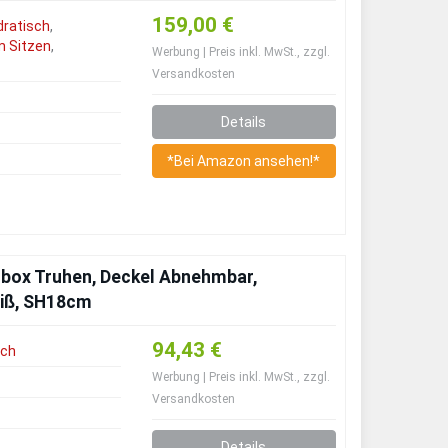
159,00 €
dratisch
,
 Sitzen
,
Werbung | Preis inkl. MwSt., zzgl.
Versandkosten
Details
*Bei Amazon ansehen!*
box Truhen, Deckel Abnehmbar,
eiß, SH18cm
94,43 €
sch
Werbung | Preis inkl. MwSt., zzgl.
Versandkosten
Details