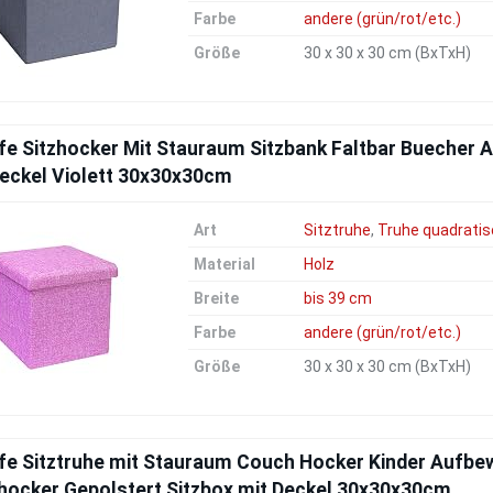
Farbe
andere (grün/rot/etc.)
Größe
30 x 30 x 30 cm (BxTxH)
fe Sitzhocker Mit Stauraum Sitzbank Faltbar Buecher 
Deckel Violett 30x30x30cm
Art
Sitztruhe
,
Truhe quadratis
Material
Holz
Breite
bis 39 cm
Farbe
andere (grün/rot/etc.)
Größe
30 x 30 x 30 cm (BxTxH)
ife Sitztruhe mit Stauraum Couch Hocker Kinder Aufbe
hocker Gepolstert Sitzbox mit Deckel 30x30x30cm