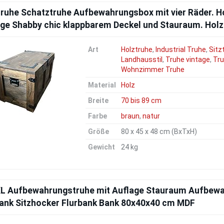
ruhe Schatztruhe Aufbewahrungsbox mit vier Räder. Ho
age Shabby chic klappbarem Deckel und Stauraum. Hol
Art
Holztruhe
,
Industrial Truhe
,
Sitz
Landhausstil
,
Truhe vintage
,
Tru
Wohnzimmer Truhe
Material
Holz
Breite
70 bis 89 cm
Farbe
braun
,
natur
Größe
80 x 45 x 48 cm (BxTxH)
Gewicht
24 kg
XL Aufbewahrungstruhe mit Auflage Stauraum Aufbewa
bank Sitzhocker Flurbank Bank 80x40x40 cm MDF