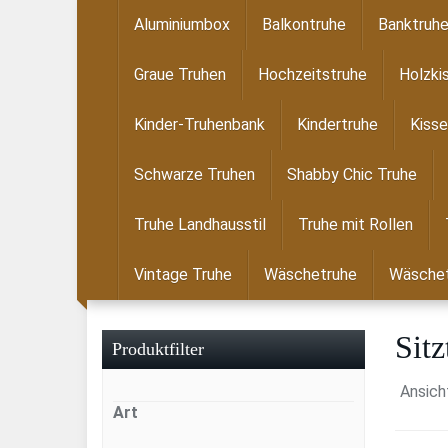
Skip
Aluminiumbox
Balkontruhe
Banktruh
to
main
Graue Truhen
Hochzeitstruhe
Holzki
content
Kinder-Truhenbank
Kindertruhe
Kisse
Schwarze Truhen
Shabby Chic Truhe
Truhe Landhausstil
Truhe mit Rollen
Vintage Truhe
Wäschetruhe
Wäschet
Sitz
Produktfilter
Ansich
Art