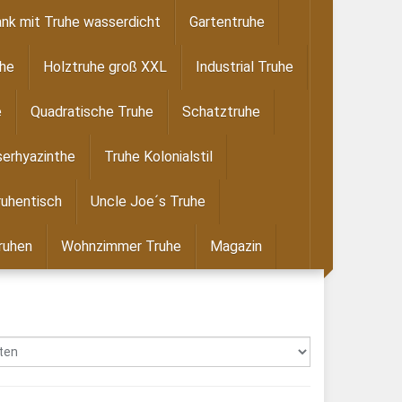
nk mit Truhe wasserdicht
Gartentruhe
uhe
Holztruhe groß XXL
Industrial Truhe
e
Quadratische Truhe
Schatztruhe
erhyazinthe
Truhe Kolonialstil
ruhentisch
Uncle Joe´s Truhe
ruhen
Wohnzimmer Truhe
Magazin