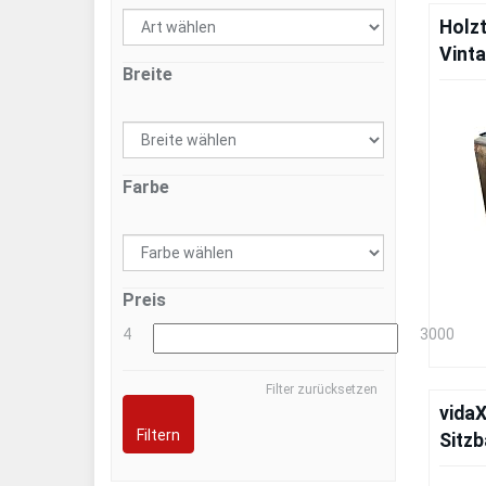
Holzt
Vint
Breite
Farbe
Preis
4
3000
Filter zurücksetzen
vida
Filtern
Sitz