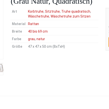
(Grau Natur, Quadratisch)
Art
Korbtruhe
,
Sitztruhe
,
Truhe quadratisch
,
Wäschetruhe
,
Wäschetruhe zum Sitzen
Material
Rattan
Breite
40 bis 69 cm
Farbe
grau
,
natur
Größe
47 x 47 x 50 cm (BxTxH)