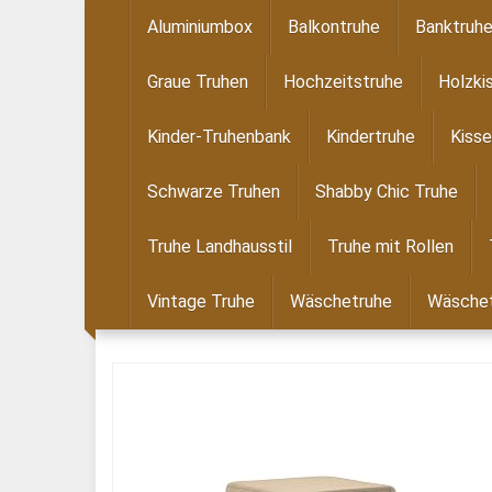
Skip
Aluminiumbox
Balkontruhe
Banktruh
to
main
Graue Truhen
Hochzeitstruhe
Holzki
content
Kinder-Truhenbank
Kindertruhe
Kisse
Schwarze Truhen
Shabby Chic Truhe
Truhe Landhausstil
Truhe mit Rollen
Vintage Truhe
Wäschetruhe
Wäschet