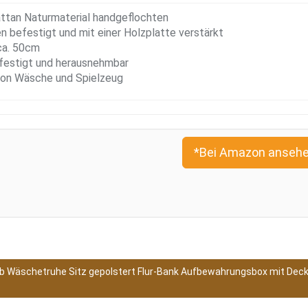
ttan Naturmaterial handgeflochten
n befestigt und mit einer Holzplatte verstärkt
ca. 50cm
efestigt und herausnehmbar
von Wäsche und Spielzeug
*Bei Amazon ansehe
rb Wäschetruhe Sitz gepolstert Flur-Bank Aufbewahrungsbox mit Dec