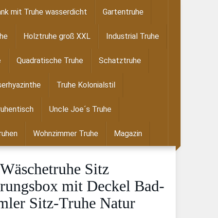
nk mit Truhe wasserdicht
Gartentruhe
uhe
Holztruhe groß XXL
Industrial Truhe
e
Quadratische Truhe
Schatztruhe
erhyazinthe
Truhe Kolonialstil
ruhentisch
Uncle Joe´s Truhe
ruhen
Wohnzimmer Truhe
Magazin
 Wäschetruhe Sitz
hrungsbox mit Deckel Bad-
ler Sitz-Truhe Natur