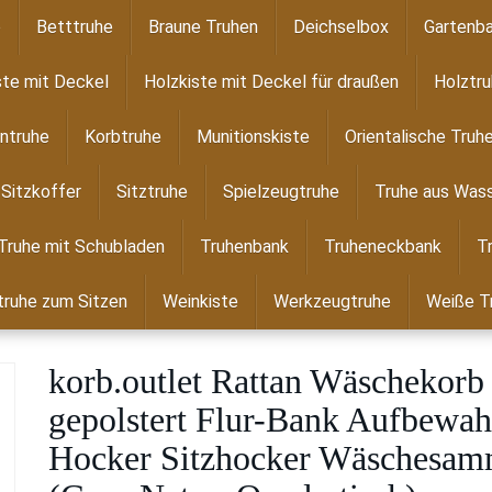
e
Betttruhe
Braune Truhen
Deichselbox
Gartenba
ste mit Deckel
Holzkiste mit Deckel für draußen
Holztr
ntruhe
Korbtruhe
Munitionskiste
Orientalische Truh
Sitzkoffer
Sitztruhe
Spielzeugtruhe
Truhe aus Wass
Truhe mit Schubladen
Truhenbank
Truheneckbank
T
ruhe zum Sitzen
Weinkiste
Werkzeugtruhe
Weiße T
korb.outlet Rattan Wäschekorb
gepolstert Flur-Bank Aufbewa
Hocker Sitzhocker Wäschesamm