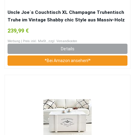
Uncle Joe´s Couchtisch XL Champagne Truhentisch
Truhe im Vintage Shabby chic Style aus Massiv-Holz
in braun mit Stauraum und Deckel Holzkiste
239,99 €
Beistelltisch Landhaus Wohnzimmertisch Holztisch
Werbung | Preis inkl. MwSt., zzgl. Versandkosten
nussbaum
Details
*Bei Amazon ansehen!*