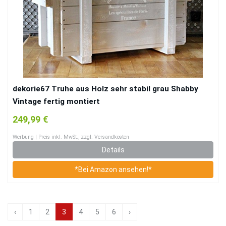
dekorie67 Truhe aus Holz sehr stabil grau Shabby
Vintage fertig montiert
249,99 €
Werbung | Preis inkl. MwSt., zzgl. Versandkosten
Details
*Bei Amazon ansehen!*
‹
1
2
3
4
5
6
›