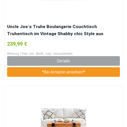
Uncle Joe´s Truhe Boulangerie Couchtisch
Truhentisch im Vintage Shabby chic Style aus
Massiv-Holz in Weiss mit Stauraum und Deckel
239,99 €
Holzkiste Beistelltisch Landhaus Wohnzimmertisch
Werbung | Preis inkl. MwSt., zzgl. Versandkosten
Holztisch weiß
Details
*Bei Amazon ansehen!*