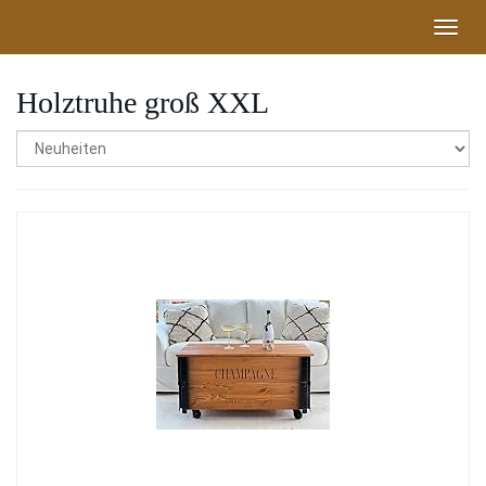
Skip
Toggl
to
navig
main
content
Holztruhe groß XXL