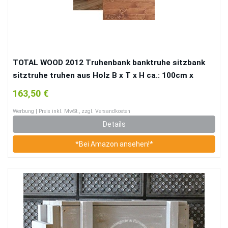
TOTAL WOOD 2012 Truhenbank banktruhe sitzbank
sitztruhe truhen aus Holz B x T x H ca.: 100cm x
40cm x 45cm. Nach Maß verfügbar!
163,50 €
Werbung | Preis inkl. MwSt., zzgl. Versandkosten
Details
*Bei Amazon ansehen!*