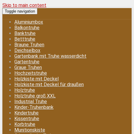
Skip to main content
Toggle navigation
Aluminiumbox
Balkontruhe
Banktruhe
Betttruhe
Braune Truhen
Deichselbox
Gartenbank mit Truhe wasserdicht
Gartentruhe
Graue Truhen
Hochzeitstruhe
Holzkiste mit Deckel
Holzkiste mit Deckel für draußen
Holztruhe
Holztruhe groß XXL
Industrial Truhe
Kinder-Truhenbank
Kindertruhe
Kissentruhe
Korbtruhe
Munitionskiste