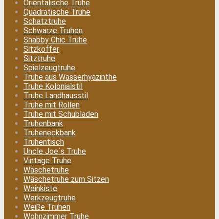
Orientalische Truhe
Quadratische Truhe
Schatztruhe
Schwarze Truhen
Shabby Chic Truhe
Sitzkoffer
Sitztruhe
Spielzeugtruhe
Truhe aus Wasserhyazinthe
Truhe Kolonialstil
Truhe Landhausstil
Truhe mit Rollen
Truhe mit Schubladen
Truhenbank
Truheneckbank
Truhentisch
Uncle Joe´s Truhe
Vintage Truhe
Wäschetruhe
Wäschetruhe zum Sitzen
Weinkiste
Werkzeugtruhe
Weiße Truhen
Wohnzimmer Truhe