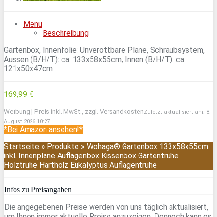
Menu
Beschreibung
Gartenbox, Innenfolie: Unverottbare Plane, Schraubsystem,
Aussen (B/H/T): ca. 133x58x55cm, Innen (B/H/T): ca.
121x50x47cm
169,99 €
Werbung | Preis inkl. MwSt., zzgl. Versandkosten
Zuletzt aktualisiert am: 8.
August 2026 10:27
*Bei Amazon ansehen!*
Startseite
»
Produkte
»
Wohaga® Gartenbox 133x58x55cm
inkl. Innenplane Auflagenbox Kissenbox Gartentruhe
Holztruhe Hartholz Eukalyptus Auflagentruhe
Infos zu Preisangaben
Die angegebenen Preise werden von uns täglich aktualisiert,
um Ihnen immer aktuelle Preise anzuzeigen. Dennoch kann es