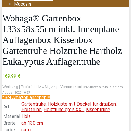
Magazin
Wohaga® Gartenbox
133x58x55cm inkl. Innenplane
Auflagenbox Kissenbox
Gartentruhe Holztruhe Hartholz
Eukalyptus Auflagentruhe
169,99 €
Werbung | Preis inkl. MwSt., zzgl. Versandkosten
Zuletzt aktualisiert am: 8.
August 2026 10:27
*Bei Amazon ansehen!*
Gartentruhe
,
Holzkiste mit Deckel für draußen
,
Art
Holztruhe
,
Holztruhe groß XXL
,
Kissentruhe
Material
Holz
Breite
ab 130 cm
Farbe
natur