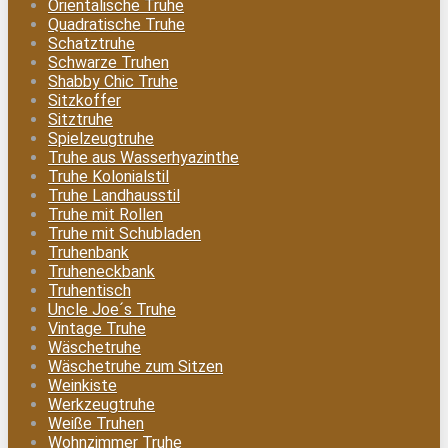
Orientalische Truhe
Quadratische Truhe
Schatztruhe
Schwarze Truhen
Shabby Chic Truhe
Sitzkoffer
Sitztruhe
Spielzeugtruhe
Truhe aus Wasserhyazinthe
Truhe Kolonialstil
Truhe Landhausstil
Truhe mit Rollen
Truhe mit Schubladen
Truhenbank
Truheneckbank
Truhentisch
Uncle Joe´s Truhe
Vintage Truhe
Wäschetruhe
Wäschetruhe zum Sitzen
Weinkiste
Werkzeugtruhe
Weiße Truhen
Wohnzimmer Truhe