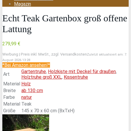
Magazin
Echt Teak Gartenbox groß offene
Lattung
279,99 €
Werbung | Preis inkl. MwSt., zzgl. Versandkosten
Zuletzt aktualisiert am: 7.
August 2026 13:28
*Bei Amazon ansehen!*
Gartentruhe
,
Holzkiste mit Deckel für draußen
,
Art
Holztruhe groß XXL
,
Kissentruhe
Material
Holz
Breite
ab 130 cm
Farbe
natur
Material
Teak
Größe
145 x 70 x 60 cm (BxTxH)