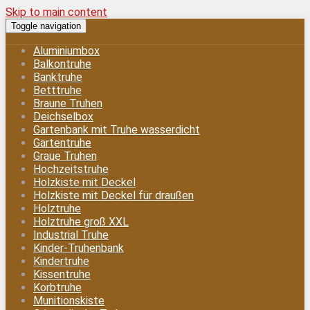
Skip to main content
Toggle navigation
Aluminiumbox
Balkontruhe
Banktruhe
Betttruhe
Braune Truhen
Deichselbox
Gartenbank mit Truhe wasserdicht
Gartentruhe
Graue Truhen
Hochzeitstruhe
Holzkiste mit Deckel
Holzkiste mit Deckel für draußen
Holztruhe
Holztruhe groß XXL
Industrial Truhe
Kinder-Truhenbank
Kindertruhe
Kissentruhe
Korbtruhe
Munitionskiste