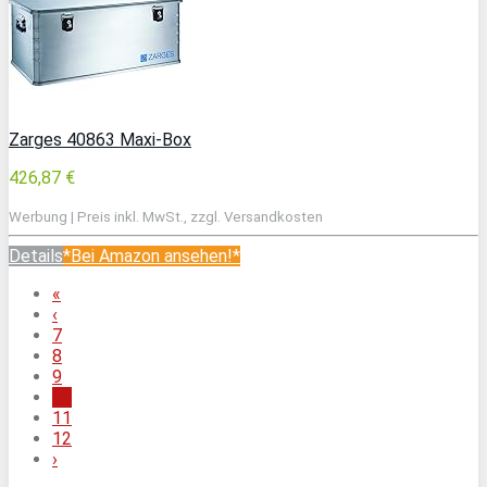
Zarges 40863 Maxi-Box
426,87 €
Werbung | Preis inkl. MwSt., zzgl. Versandkosten
Details
*Bei Amazon ansehen!*
«
‹
7
8
9
10
11
12
›