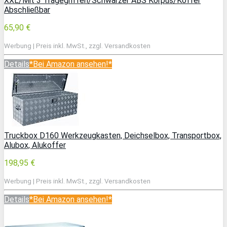
XXL/Mit 3 Tragegriffen/Schwarzer ABS Korpus/Koffer
Abschließbar
65,90 €
Werbung | Preis inkl. MwSt., zzgl. Versandkosten
Details
*Bei Amazon ansehen!*
Truckbox D160 Werkzeugkasten, Deichselbox, Transportbox,
Alubox, Alukoffer
198,95 €
Werbung | Preis inkl. MwSt., zzgl. Versandkosten
Details
*Bei Amazon ansehen!*