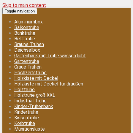
Skip to main content
Toggle navigation
Aluminiumbox
Balkontruhe
Banktruhe
Betttruhe
Braune Truhen
Deichselbox
Gartenbank mit Truhe wasserdicht
Gartentruhe
Graue Truhen
Hochzeitstruhe
Holzkiste mit Deckel
Holzkiste mit Deckel für draußen
Holztruhe
Holztruhe groß XXL
Industrial Truhe
Kinder-Truhenbank
Kindertruhe
Kissentruhe
Korbtruhe
Munitionskiste