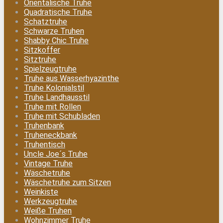
Orientalische Truhe
Quadratische Truhe
Schatztruhe
Schwarze Truhen
Shabby Chic Truhe
Sitzkoffer
Sitztruhe
Spielzeugtruhe
Truhe aus Wasserhyazinthe
Truhe Kolonialstil
Truhe Landhausstil
Truhe mit Rollen
Truhe mit Schubladen
Truhenbank
Truheneckbank
Truhentisch
Uncle Joe´s Truhe
Vintage Truhe
Wäschetruhe
Wäschetruhe zum Sitzen
Weinkiste
Werkzeugtruhe
Weiße Truhen
Wohnzimmer Truhe