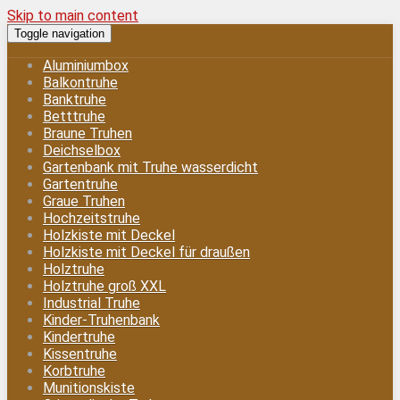
Skip to main content
Toggle navigation
Aluminiumbox
Balkontruhe
Banktruhe
Betttruhe
Braune Truhen
Deichselbox
Gartenbank mit Truhe wasserdicht
Gartentruhe
Graue Truhen
Hochzeitstruhe
Holzkiste mit Deckel
Holzkiste mit Deckel für draußen
Holztruhe
Holztruhe groß XXL
Industrial Truhe
Kinder-Truhenbank
Kindertruhe
Kissentruhe
Korbtruhe
Munitionskiste