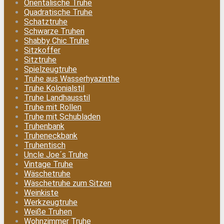
Orientalische Truhe
Quadratische Truhe
Schatztruhe
Schwarze Truhen
Shabby Chic Truhe
Sitzkoffer
Sitztruhe
Spielzeugtruhe
Truhe aus Wasserhyazinthe
Truhe Kolonialstil
Truhe Landhausstil
Truhe mit Rollen
Truhe mit Schubladen
Truhenbank
Truheneckbank
Truhentisch
Uncle Joe´s Truhe
Vintage Truhe
Wäschetruhe
Wäschetruhe zum Sitzen
Weinkiste
Werkzeugtruhe
Weiße Truhen
Wohnzimmer Truhe