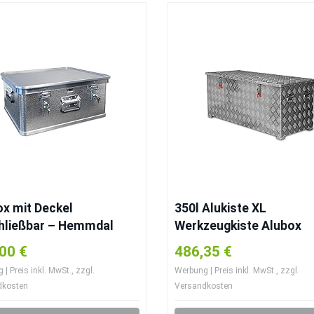
x mit Deckel
350l Alukiste XL
hließbar – Hemmdal
Werkzeugkiste Alubox
 Profi Transportkiste
Deichselbox Staubox
00 €
486,35 €
Gurtkiste Box Alu Kiste
| Preis inkl. MwSt., zzgl.
Werbung | Preis inkl. MwSt., zzgl.
dkosten
Versandkosten