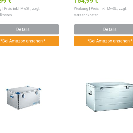
99 €
154,99 €
ky
Montagesatz D100 Truc
| Preis inkl. MwSt., zzgl.
Werbung | Preis inkl. MwSt., zzgl.
dkosten
Versandkosten
Details
Details
*Bei Amazon ansehen!*
*Bei Amazon ansehen!*