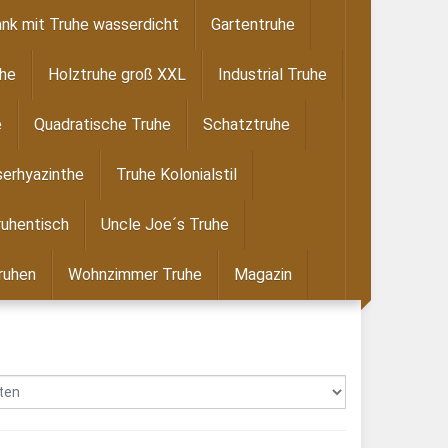
nk mit Truhe wasserdicht
Gartentruhe
uhe
Holztruhe groß XXL
Industrial Truhe
e
Quadratische Truhe
Schatztruhe
erhyazinthe
Truhe Kolonialstil
ruhentisch
Uncle Joe´s Truhe
ruhen
Wohnzimmer Truhe
Magazin