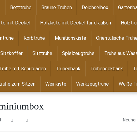
e
Betttruhe
Braune Truhen
Deichselbox
Gartenba
ste mit Deckel
Holzkiste mit Deckel für draußen
Holztr
ntruhe
Korbtruhe
Munitionskiste
Orientalische Truh
Sitzkoffer
Sitztruhe
Spielzeugtruhe
Truhe aus Wass
Truhe mit Schubladen
Truhenbank
Truheneckbank
T
ruhe zum Sitzen
Weinkiste
Werkzeugtruhe
Weiße T
miniumbox
t: