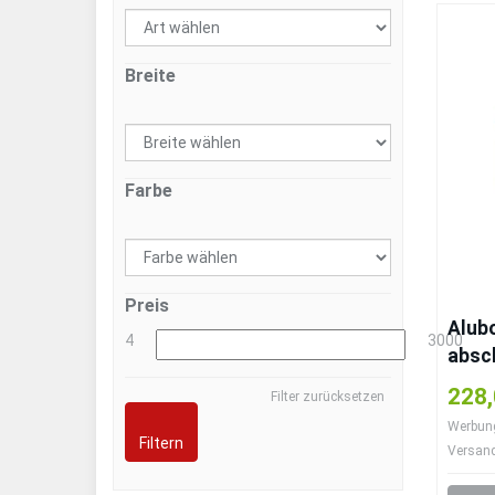
Breite
Farbe
Preis
Alubo
4
3000
absc
PRO –
228,
Filter zurücksetzen
42 L
Werbung 
Filtern
Versan