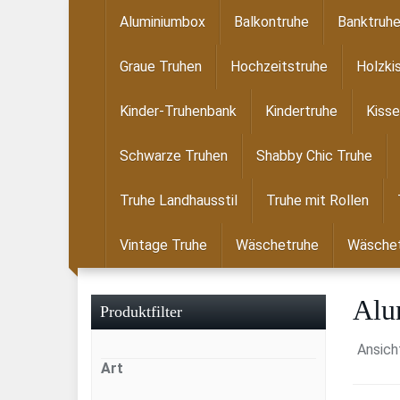
Skip
Aluminiumbox
Balkontruhe
Banktruh
to
main
Graue Truhen
Hochzeitstruhe
Holzki
content
Kinder-Truhenbank
Kindertruhe
Kisse
Schwarze Truhen
Shabby Chic Truhe
Truhe Landhausstil
Truhe mit Rollen
Vintage Truhe
Wäschetruhe
Wäschet
Alu
Produktfilter
Ansich
Art