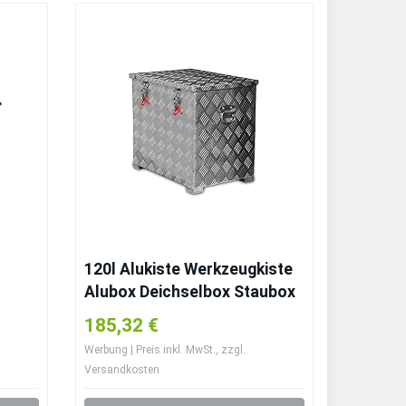
120l Alukiste Werkzeugkiste
Alubox Deichselbox Staubox
Gurtkiste Box Alu Kiste
185,32 €
 TB4
Werbung | Preis inkl. MwSt., zzgl.
Versandkosten