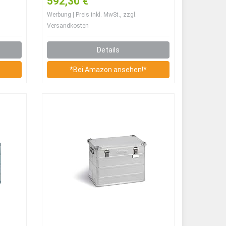
592,30 €
ky
Gurtkiste Box Alu Kiste TB5
Werbung | Preis inkl. MwSt., zzgl.
Versandkosten
Details
*Bei Amazon ansehen!*