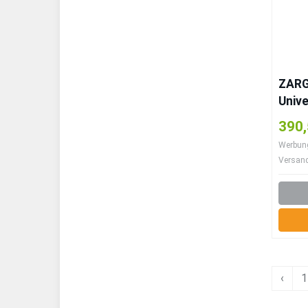
ZARG
Unive
390,
Werbung 
Versan
‹
1