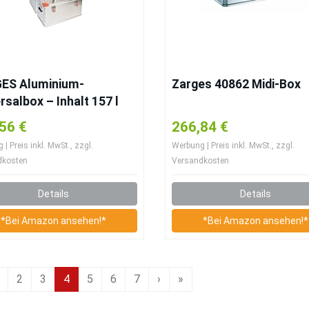
ES Aluminium-
Zarges 40862 Midi-Box
rsalbox – Inhalt 157 l
56 €
266,84 €
| Preis inkl. MwSt., zzgl.
Werbung | Preis inkl. MwSt., zzgl.
dkosten
Versandkosten
Details
Details
*Bei Amazon ansehen!*
*Bei Amazon ansehen!*
2
3
4
5
6
7
›
»