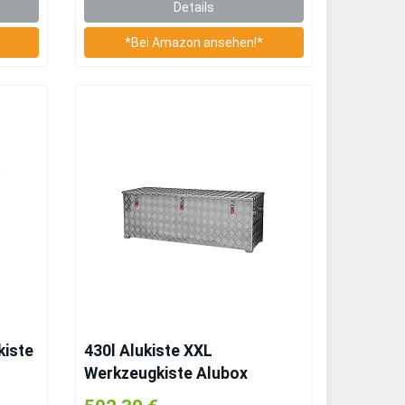
Details
*Bei Amazon ansehen!*
kiste
430l Alukiste XXL
Werkzeugkiste Alubox
nkl.
Deichselbox Staubox