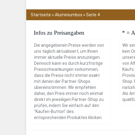
Startseite
»
Aluminiumbox
»
Seite 4
Infos zu Preisangaben
* = A
Die angegebenen Preise werden von
Wir si
uns täglich aktualisiert, um Ihnen
kein O
immer aktuelle Preise anzuzeigen.
unsere
Dennoch kann es durch kurzfristige
von Aff
Preisschwankungen vorkommen,
Kaufs 
dass die Preise nicht immer exakt
Provis
mit denen der Partner-Shops
Shop. 
übereinstimmen. Wir empfehlen
natürl
daher, den Preis immer noch einmal
Als Am
direkt im jeweiligen Partner-Shop zu
qualif
prüfen, indem Sie einfach auf den
"Kaufen-Button" des
entsprechenden Produktes klicken.