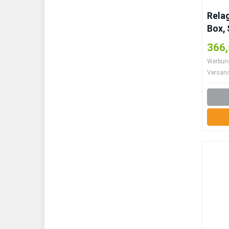
Rela
Box, 
366,
Werbung 
Versan