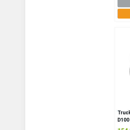
Truc
D100
Alum