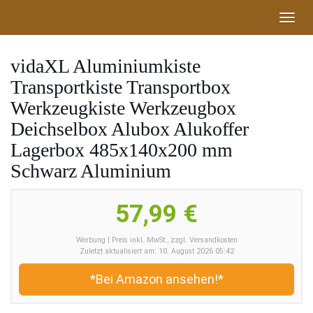
Skip
Toggl
to
navig
main
content
vidaXL Aluminiumkiste
Transportkiste Transportbox
Werkzeugkiste Werkzeugbox
Deichselbox Alubox Alukoffer
Lagerbox 485x140x200 mm
Schwarz Aluminium
57,99 €
Werbung | Preis inkl. MwSt., zzgl. Versandkosten
Zuletzt aktualisiert am: 10. August 2026 05:42
*Bei Amazon ansehen!*