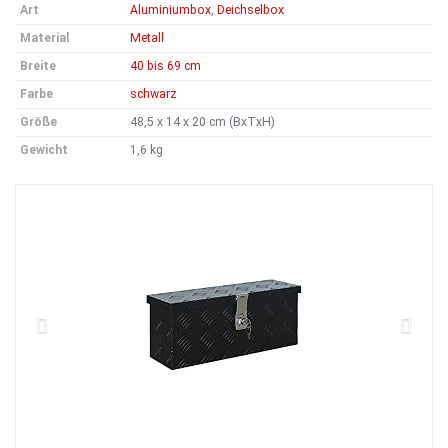
Art
Aluminiumbox
,
Deichselbox
Material
Metall
Breite
40 bis 69 cm
Farbe
schwarz
Größe
48,5 x 14 x 20 cm (BxTxH)
Gewicht
1,6 kg