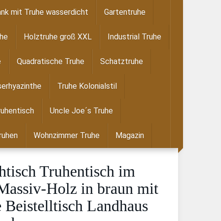
nk mit Truhe wasserdicht
Gartentruhe
uhe
Holztruhe groß XXL
Industrial Truhe
e
Quadratische Truhe
Schatztruhe
erhyazinthe
Truhe Kolonialstil
ruhentisch
Uncle Joe´s Truhe
ruhen
Wohnzimmer Truhe
Magazin
htisch Truhentisch im
Massiv-Holz in braun mit
 Beistelltisch Landhaus