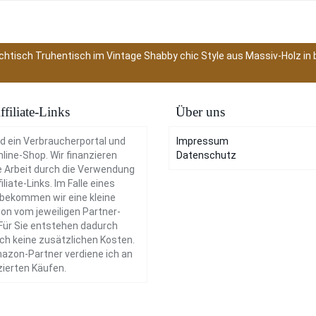
htisch Truhentisch im Vintage Shabby chic Style aus Massiv-Holz in 
ffiliate-Links
Über uns
nd ein Verbraucherportal und
Impressum
nline-Shop. Wir finanzieren
Datenschutz
 Arbeit durch die Verwendung
iliate-Links. Im Falle eines
bekommen wir eine kleine
ion vom jeweiligen Partner-
Für Sie entstehen dadurch
ich keine zusätzlichen Kosten.
azon-Partner verdiene ich an
izierten Käufen.