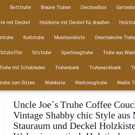
e
Betttruhe
Braune Truhen
Deichselbox
Gartenba
ste mit Deckel
Holzkiste mit Deckel für draußen
Holztr
ntruhe
Korbtruhe
Munitionskiste
Orientalische Truh
Sitzkoffer
Sitztruhe
Spielzeugtruhe
Truhe aus Wass
Truhe mit Schubladen
Truhenbank
Truheneckbank
T
ruhe zum Sitzen
Weinkiste
Werkzeugtruhe
Weiße T
Uncle Joe´s Truhe Coffee Couc
Vintage Shabby chic Style aus 
Stauraum und Deckel Holzkiste