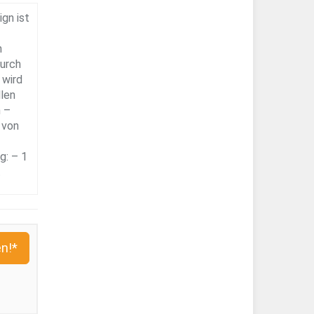
gn ist
n
Durch
 wird
llen
m –
 von
g: – 1
t
n!*