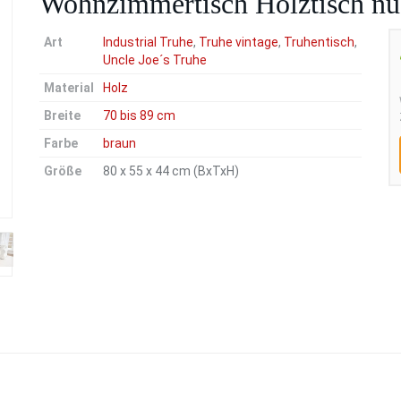
Wohnzimmertisch Holztisch n
Art
Industrial Truhe
,
Truhe vintage
,
Truhentisch
,
Uncle Joe´s Truhe
Material
Holz
Breite
70 bis 89 cm
Farbe
braun
Größe
80 x 55 x 44 cm (BxTxH)