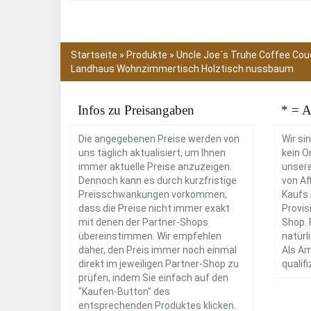
Startseite
»
Produkte
»
Uncle Joe´s Truhe Coffee Couc
Landhaus Wohnzimmertisch Holztisch nussbaum
Infos zu Preisangaben
* = A
Die angegebenen Preise werden von
Wir si
uns täglich aktualisiert, um Ihnen
kein O
immer aktuelle Preise anzuzeigen.
unsere
Dennoch kann es durch kurzfristige
von Aff
Preisschwankungen vorkommen,
Kaufs 
dass die Preise nicht immer exakt
Provis
mit denen der Partner-Shops
Shop. 
übereinstimmen. Wir empfehlen
natürl
daher, den Preis immer noch einmal
Als Am
direkt im jeweiligen Partner-Shop zu
qualif
prüfen, indem Sie einfach auf den
"Kaufen-Button" des
entsprechenden Produktes klicken.