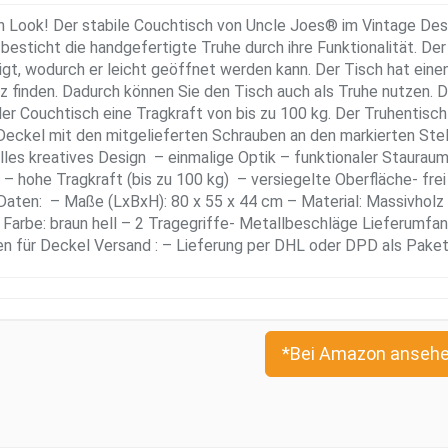
n Look! Der stabile Couchtisch von Uncle Joes® im Vintage Desi
besticht die handgefertigte Truhe durch ihre Funktionalität. Der
igt, wodurch er leicht geöffnet werden kann. Der Tisch hat eine
tz finden. Dadurch können Sie den Tisch auch als Truhe nutzen. 
der Couchtisch eine Tragkraft von bis zu 100 kg. Der Truhentisch
 Deckel mit den mitgelieferten Schrauben an den markierten Ste
lles kreatives Design – einmalige Optik – funktionaler Staurau
 – hohe Tragkraft (bis zu 100 kg) – versiegelte Oberfläche- frei
aten: – Maße (LxBxH): 80 x 55 x 44 cm – Material: Massivholz
 Farbe: braun hell – 2 Tragegriffe- Metallbeschläge Lieferumfan
en für Deckel Versand : – Lieferung per DHL oder DPD als Pake
*Bei Amazon ansehe