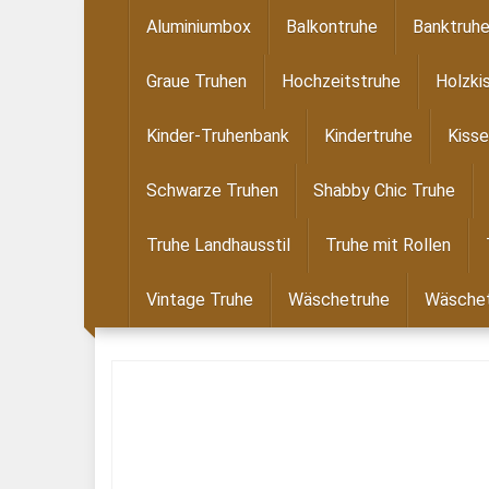
Skip
Aluminiumbox
Balkontruhe
Banktruh
to
main
Graue Truhen
Hochzeitstruhe
Holzki
content
Kinder-Truhenbank
Kindertruhe
Kisse
Schwarze Truhen
Shabby Chic Truhe
Truhe Landhausstil
Truhe mit Rollen
Vintage Truhe
Wäschetruhe
Wäschet