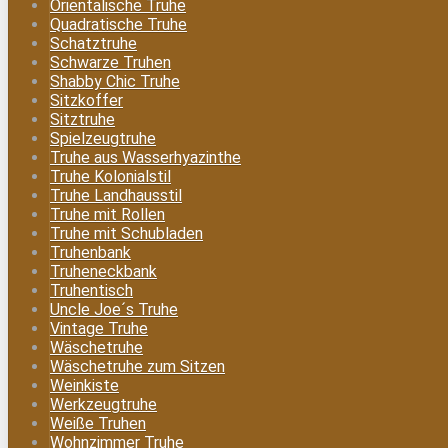
Orientalische Truhe
Quadratische Truhe
Schatztruhe
Schwarze Truhen
Shabby Chic Truhe
Sitzkoffer
Sitztruhe
Spielzeugtruhe
Truhe aus Wasserhyazinthe
Truhe Kolonialstil
Truhe Landhausstil
Truhe mit Rollen
Truhe mit Schubladen
Truhenbank
Truheneckbank
Truhentisch
Uncle Joe´s Truhe
Vintage Truhe
Wäschetruhe
Wäschetruhe zum Sitzen
Weinkiste
Werkzeugtruhe
Weiße Truhen
Wohnzimmer Truhe