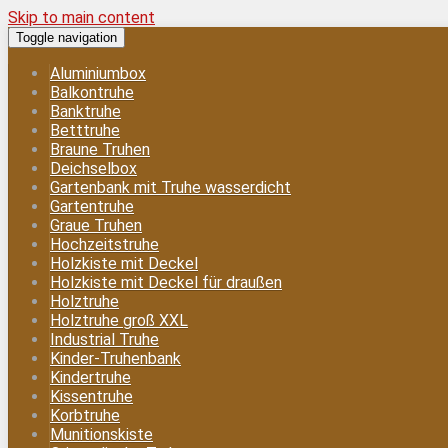
Skip to main content
Toggle navigation
Aluminiumbox
Balkontruhe
Banktruhe
Betttruhe
Braune Truhen
Deichselbox
Gartenbank mit Truhe wasserdicht
Gartentruhe
Graue Truhen
Hochzeitstruhe
Holzkiste mit Deckel
Holzkiste mit Deckel für draußen
Holztruhe
Holztruhe groß XXL
Industrial Truhe
Kinder-Truhenbank
Kindertruhe
Kissentruhe
Korbtruhe
Munitionskiste