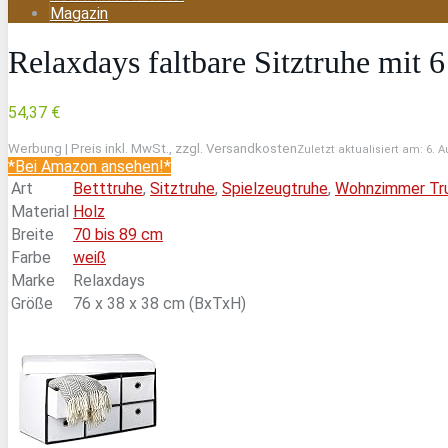
Magazin
Relaxdays faltbare Sitztruhe mit
54,37 €
Werbung | Preis inkl. MwSt., zzgl. Versandkosten
Zuletzt aktualisiert am: 6. 
*Bei Amazon ansehen!*
Art
Betttruhe
,
Sitztruhe
,
Spielzeugtruhe
,
Wohnzimmer Tr
Material
Holz
Breite
70 bis 89 cm
Farbe
weiß
Marke
Relaxdays
Größe
76 x 38 x 38 cm (BxTxH)