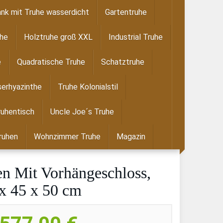
nk mit Truhe wasserdicht
Gartentruhe
uhe
Holztruhe groß XXL
Industrial Truhe
e
Quadratische Truhe
Schatztruhe
erhyazinthe
Truhe Kolonialstil
ruhentisch
Uncle Joe´s Truhe
ruhen
Wohnzimmer Truhe
Magazin
n Mit Vorhängeschloss,
x 45 x 50 cm