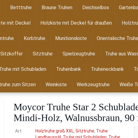
e
Betttruhe
Braune Truhen
Deichselbox
Gartenba
ste mit Deckel
Holzkiste mit Deckel für draußen
Holztr
ntruhe
Korbtruhe
Munitionskiste
Orientalische Truh
Sitzkoffer
Sitztruhe
Spielzeugtruhe
Truhe aus Wass
Truhe mit Schubladen
Truhenbank
Truheneckbank
T
ruhe zum Sitzen
Weinkiste
Werkzeugtruhe
Weiße T
Moycor Truhe Star 2 Schublade
Mindi-Holz, Walnussbraun, 90 
Art
Holztruhe groß XXL
,
Sitztruhe
,
Truhe
Landhausstil
,
Truhe mit Schubladen
,
Truhe