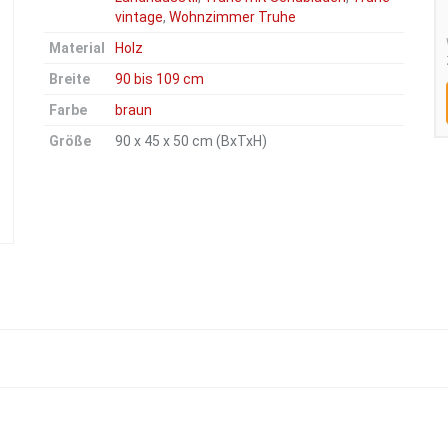
vintage
,
Wohnzimmer Truhe
Material
Holz
Breite
90 bis 109 cm
Farbe
braun
Größe
90 x 45 x 50 cm (BxTxH)