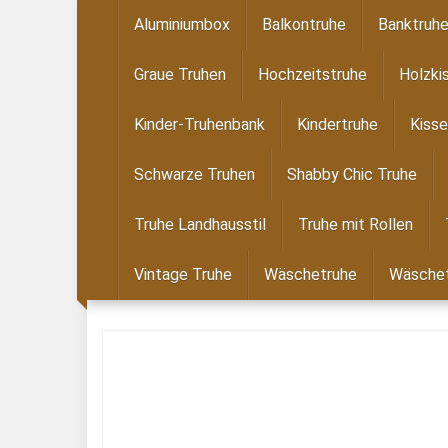
Skip
Aluminiumbox
Balkontruhe
Banktruh
to
main
Graue Truhen
Hochzeitstruhe
Holzki
content
Kinder-Truhenbank
Kindertruhe
Kisse
Schwarze Truhen
Shabby Chic Truhe
Truhe Landhausstil
Truhe mit Rollen
Vintage Truhe
Wäschetruhe
Wäschet