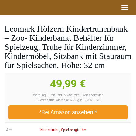
Skip
Toggl
to
navig
main
content
Leomark Hölzern Kindertruhenbank
– Zoo- Kinderbank, Behälter für
Spielzeug, Truhe für Kinderzimmer,
Kindermöbel, Sitzbank mit Stauraum
für Spielsachen, Höhe: 32 cm
49,99 €
Werbung | Preis inkl. MwSt., zzgl. Versandkosten
Zuletzt aktualisiert am: 6. August 2026 10:34
*Bei Amazon ansehen!*
Art
Kindertruhe
,
Spielzeugtruhe