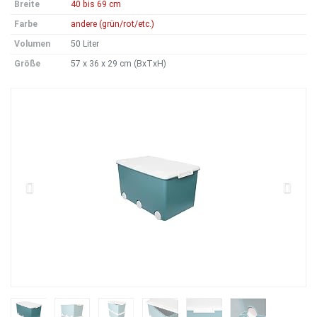
Breite
40 bis 69 cm
Farbe
andere (grün/rot/etc.)
Volumen
50 Liter
Größe
57 x 36 x 29 cm (BxTxH)