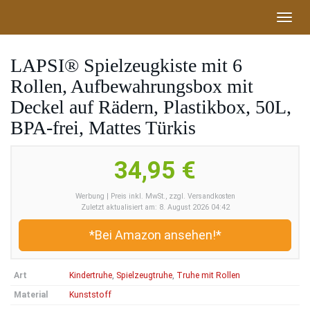
Skip
Toggl
to
navig
main
content
LAPSI® Spielzeugkiste mit 6
Rollen, Aufbewahrungsbox mit
Deckel auf Rädern, Plastikbox, 50L,
BPA-frei, Mattes Türkis
34,95 €
Werbung | Preis inkl. MwSt., zzgl. Versandkosten
Zuletzt aktualisiert am: 8. August 2026 04:42
*Bei Amazon ansehen!*
Art
Kindertruhe
,
Spielzeugtruhe
,
Truhe mit Rollen
Material
Kunststoff