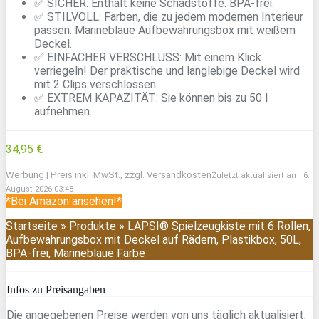
✅ SICHER: Enthält keine Schadstoffe. BPA-frei.
✅ STILVOLL: Farben, die zu jedem modernen Interieur
passen. Marineblaue Aufbewahrungsbox mit weißem
Deckel.
✅ EINFACHER VERSCHLUSS: Mit einem Klick
verriegeln! Der praktische und langlebige Deckel wird
mit 2 Clips verschlossen.
✅ EXTREM KAPAZITÄT: Sie können bis zu 50 l
aufnehmen.
34,95 €
Werbung | Preis inkl. MwSt., zzgl. Versandkosten
Zuletzt aktualisiert am: 6.
August 2026 03:48
*Bei Amazon ansehen!*
Startseite
»
Produkte
»
LAPSI® Spielzeugkiste mit 6 Rollen,
Aufbewahrungsbox mit Deckel auf Rädern, Plastikbox, 50L,
BPA-frei, Marineblaue Farbe
Infos zu Preisangaben
Die angegebenen Preise werden von uns täglich aktualisiert,