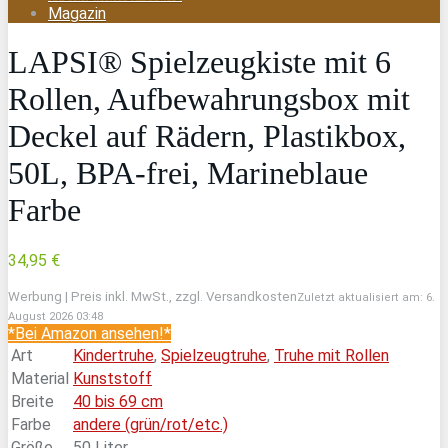
Magazin
LAPSI® Spielzeugkiste mit 6
Rollen, Aufbewahrungsbox mit
Deckel auf Rädern, Plastikbox,
50L, BPA-frei, Marineblaue
Farbe
34,95 €
Werbung | Preis inkl. MwSt., zzgl. Versandkosten
Zuletzt aktualisiert am: 6.
August 2026 03:48
*Bei Amazon ansehen!*
Art
Kindertruhe
,
Spielzeugtruhe
,
Truhe mit Rollen
Material
Kunststoff
Breite
40 bis 69 cm
Farbe
andere (grün/rot/etc.)
Größe
50 Liter