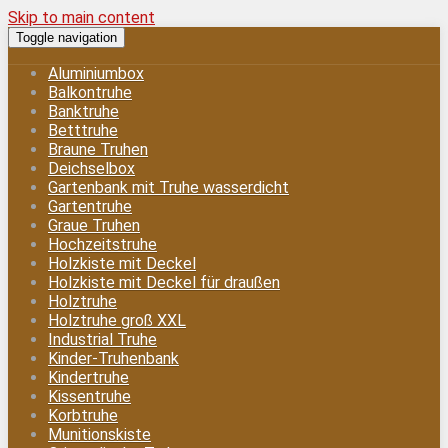
Skip to main content
Toggle navigation
Aluminiumbox
Balkontruhe
Banktruhe
Betttruhe
Braune Truhen
Deichselbox
Gartenbank mit Truhe wasserdicht
Gartentruhe
Graue Truhen
Hochzeitstruhe
Holzkiste mit Deckel
Holzkiste mit Deckel für draußen
Holztruhe
Holztruhe groß XXL
Industrial Truhe
Kinder-Truhenbank
Kindertruhe
Kissentruhe
Korbtruhe
Munitionskiste