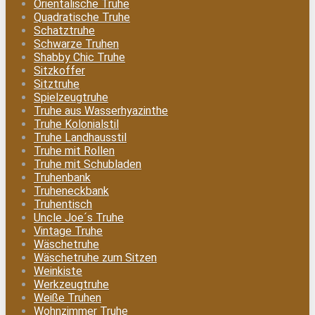
Orientalische Truhe
Quadratische Truhe
Schatztruhe
Schwarze Truhen
Shabby Chic Truhe
Sitzkoffer
Sitztruhe
Spielzeugtruhe
Truhe aus Wasserhyazinthe
Truhe Kolonialstil
Truhe Landhausstil
Truhe mit Rollen
Truhe mit Schubladen
Truhenbank
Truheneckbank
Truhentisch
Uncle Joe´s Truhe
Vintage Truhe
Wäschetruhe
Wäschetruhe zum Sitzen
Weinkiste
Werkzeugtruhe
Weiße Truhen
Wohnzimmer Truhe