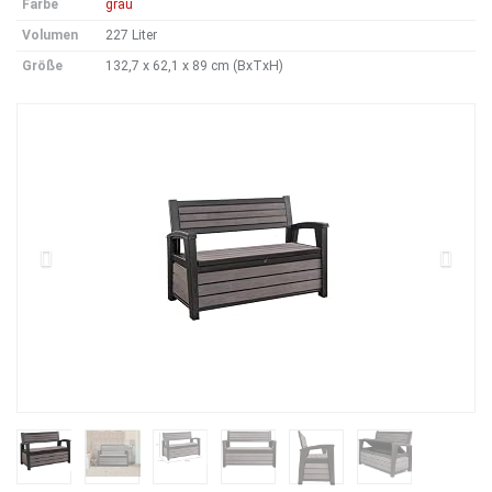
Farbe
grau
Volumen
227 Liter
Größe
132,7 x 62,1 x 89 cm (BxTxH)