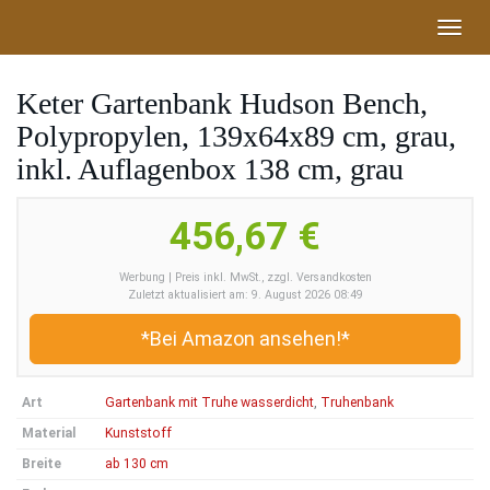
Skip
Toggl
to
navig
main
content
Keter Gartenbank Hudson Bench,
Polypropylen, 139x64x89 cm, grau,
inkl. Auflagenbox 138 cm, grau
456,67 €
Werbung | Preis inkl. MwSt., zzgl. Versandkosten
Zuletzt aktualisiert am: 9. August 2026 08:49
*Bei Amazon ansehen!*
Art
Gartenbank mit Truhe wasserdicht
,
Truhenbank
Material
Kunststoff
Breite
ab 130 cm