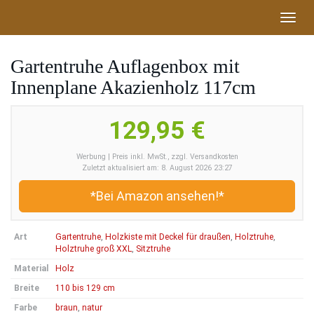
Skip
Toggl
to
navig
main
content
Gartentruhe Auflagenbox mit
Innenplane Akazienholz 117cm
129,95 €
Werbung | Preis inkl. MwSt., zzgl. Versandkosten
Zuletzt aktualisiert am: 8. August 2026 23:27
*Bei Amazon ansehen!*
Art
Gartentruhe
,
Holzkiste mit Deckel für draußen
,
Holztruhe
,
Holztruhe groß XXL
,
Sitztruhe
Material
Holz
Breite
110 bis 129 cm
Farbe
braun
,
natur