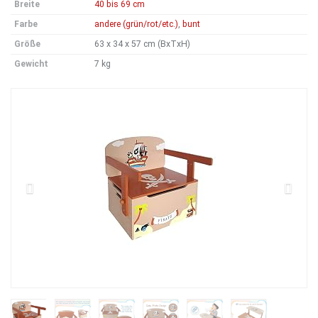
Breite
40 bis 69 cm
Farbe
andere (grün/rot/etc.)
,
bunt
Größe
63 x 34 x 57 cm (BxTxH)
Gewicht
7 kg