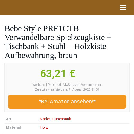
Skip
Toggl
to
navig
main
content
Bebe Style PRF1CTB
Verwandelbare Spielzeugkiste +
Tischbank + Stuhl – Holzkiste
Aufbewahrung, braun
63,21 €
Werbung | Preis inkl. MwSt., zzgl. Versandkosten
Zuletzt aktualisiert am: 7. August 2026 21:39
*Bei Amazon ansehen!*
Art
Kinder-Truhenbank
Material
Holz