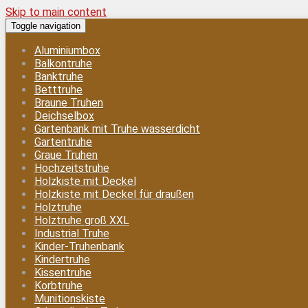
Skip to main content
Toggle navigation
Aluminiumbox
Balkontruhe
Banktruhe
Betttruhe
Braune Truhen
Deichselbox
Gartenbank mit Truhe wasserdicht
Gartentruhe
Graue Truhen
Hochzeitstruhe
Holzkiste mit Deckel
Holzkiste mit Deckel für draußen
Holztruhe
Holztruhe groß XXL
Industrial Truhe
Kinder-Truhenbank
Kindertruhe
Kissentruhe
Korbtruhe
Munitionskiste