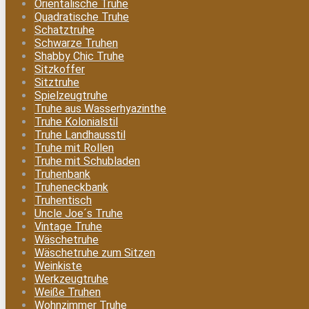
Orientalische Truhe
Quadratische Truhe
Schatztruhe
Schwarze Truhen
Shabby Chic Truhe
Sitzkoffer
Sitztruhe
Spielzeugtruhe
Truhe aus Wasserhyazinthe
Truhe Kolonialstil
Truhe Landhausstil
Truhe mit Rollen
Truhe mit Schubladen
Truhenbank
Truheneckbank
Truhentisch
Uncle Joe´s Truhe
Vintage Truhe
Wäschetruhe
Wäschetruhe zum Sitzen
Weinkiste
Werkzeugtruhe
Weiße Truhen
Wohnzimmer Truhe