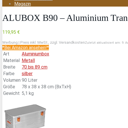
Magazin
ALUBOX B90 – Aluminium Transpo
119,95 €
Werbung | Preis inkl. MwSt., zzgl. Versandkosten
Zuletzt aktualisiert am: 9. 
*Bei Amazon ansehen!*
Art
Aluminiumbox
Material
Metall
Breite
70 bis 89 cm
Farbe
silber
Volumen
90 Liter
Größe
78 x 38 x 38 cm (BxTxH)
Gewicht
5,1 kg