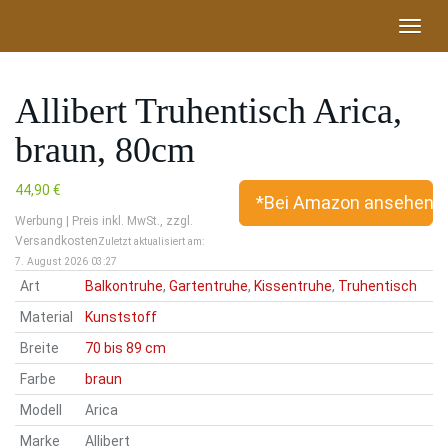
Skip
Toggl
to
navig
main
content
Allibert Truhentisch Arica,
braun, 80cm
44,90 €
*Bei Amazon ansehen!*
Werbung | Preis inkl. MwSt., zzgl.
Versandkosten
Zuletzt aktualisiert am:
7. August 2026 03:27
Art
Balkontruhe
,
Gartentruhe
,
Kissentruhe
,
Truhentisch
Material
Kunststoff
Breite
70 bis 89 cm
Farbe
braun
Modell
Arica
Marke
Allibert