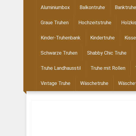
Skip
Aluminiumbox
Balkontruhe
Banktruh
to
main
Graue Truhen
Hochzeitstruhe
Holzki
content
Kinder-Truhenbank
Kindertruhe
Kisse
Schwarze Truhen
Shabby Chic Truhe
Truhe Landhausstil
Truhe mit Rollen
Vintage Truhe
Wäschetruhe
Wäschet