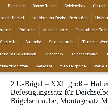
e
Betttruhe
Braune Truhen
Deichselbox
Gartenba
ste mit Deckel
Holzkiste mit Deckel für draußen
Holztr
ntruhe
Korbtruhe
Munitionskiste
Orientalische Truh
Sitzkoffer
Sitztruhe
Spielzeugtruhe
Truhe aus Wass
Truhe mit Schubladen
Truhenbank
Truheneckbank
T
ruhe zum Sitzen
Weinkiste
Werkzeugtruhe
Weiße T
2 U-Bügel – XXL groß – Halter
Befestigungssatz für Deichsel
Bügelschraube, Montagesatz