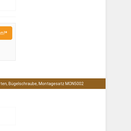
n!*
kasten, Bügelschraube, Montagesatz MON5002