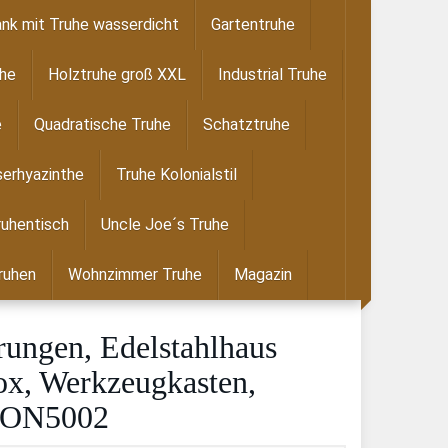
nk mit Truhe wasserdicht
Gartentruhe
uhe
Holztruhe groß XXL
Industrial Truhe
e
Quadratische Truhe
Schatztruhe
erhyazinthe
Truhe Kolonialstil
ruhentisch
Uncle Joe´s Truhe
ruhen
Wohnzimmer Truhe
Magazin
ungen, Edelstahlhaus
box, Werkzeugkasten,
 MON5002