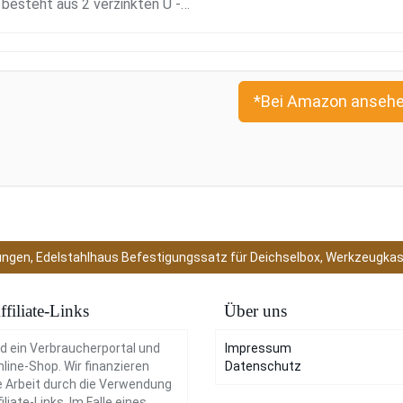
besteht aus 2 verzinkten U -…
*Bei Amazon ansehe
rungen, Edelstahlhaus Befestigungssatz für Deichselbox, Werkzeug
ffiliate-Links
Über uns
nd ein Verbraucherportal und
Impressum
nline-Shop. Wir finanzieren
Datenschutz
 Arbeit durch die Verwendung
iliate-Links. Im Falle eines