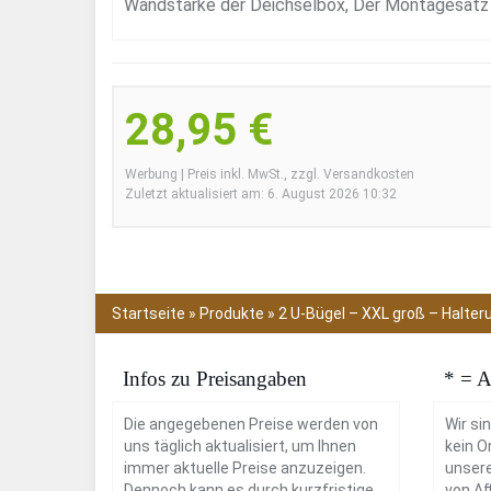
Wandstärke der Deichselbox, Der Montagesatz 
28,95 €
Werbung | Preis inkl. MwSt., zzgl. Versandkosten
Zuletzt aktualisiert am: 6. August 2026 10:32
Startseite
»
Produkte
»
2 U-Bügel – XXL groß – Halte
Infos zu Preisangaben
* = A
Die angegebenen Preise werden von
Wir si
uns täglich aktualisiert, um Ihnen
kein O
immer aktuelle Preise anzuzeigen.
unsere
Dennoch kann es durch kurzfristige
von Aff